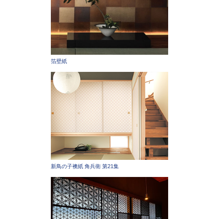
箔壁紙
新鳥の子襖紙 角兵衛 第21集