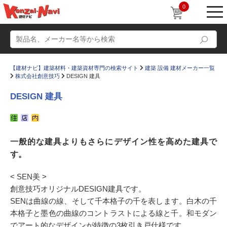
0
【建材ナビ】建築材料・建築資材専門の検索サイト
建築 設備 建材メーカー一覧
株式会社創意技巧
DESIGN 建具
DESIGN 建具
動画
ショールーム
一般的な建具よりもさらにデザイン性を高めた建具で
かたなび
コラム
す。
すまいリング
設計士インタビュー
< SEN美 >
Q＆A
販売・施工代理店募集
創意技巧オリジナルDESIGN建具です。
お気に入り
SENは曲線の線、そして千本格子の千を表します。白木の千
本格子と墨色の曲線のコントラストによる線と千。和モダン
でアート的なデザインが特徴の3枚引き戸仕様です。