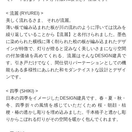
< 流麗 (RYUREI) >
美しく流れるさま、 それが流麗。
薄い板で編み込まれた板が川の流れのように浮いては沈みを
繰り返していることから【流麗】と名付けられました。墨色
に染められた横桟に薄く削られた桧の板が編み込まれたデザ
インが特徴で、灯りが燈ると淀みなく美しいさまになり空間
の付加価値を高めてくれる、流麗はそんなDESIGN建具で
す。引き戸だけでなく、間仕切りパーテーションとしての機
能もある多様性にあふれた和モダンテイストな設計とデザイ
ンです。
< 四季 (SHIKI) >
日本の四季をイメージしたDESIGN建具です。春・夏・秋・
冬、四季折々の風情を感じていただくため 桜・朝顔・桔
梗・椿の透かし彫りを埋め込みました。千本格子と透かし彫
りからこぼれる灯りがその空間を暖かく包んでくれます。