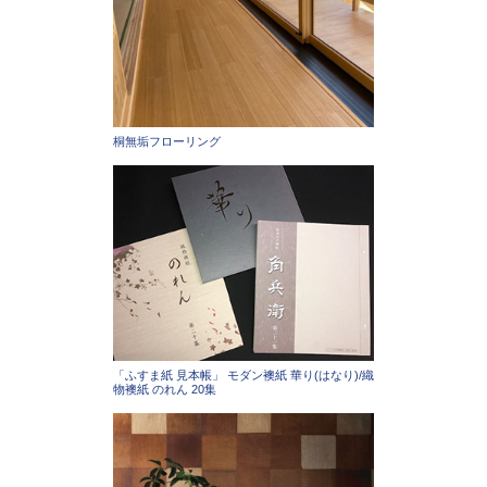
桐無垢フローリング
「ふすま紙 見本帳」 モダン襖紙 華り(はなり)/織
物襖紙 のれん 20集