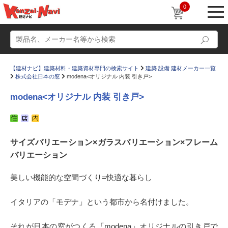
0
【建材ナビ】建築材料・建築資材専門の検索サイト
建築 設備 建材メーカー一覧
株式会社日本の窓
modena<オリジナル 内装 引き戸>
modena<オリジナル 内装 引き戸>
動画
ショールーム
サイズバリエーション×ガラスバリエーション×フレーム
かたなび
コラム
バリエーション
すまいリング
設計士インタビュー
美しい機能的な空間づくり=快適な暮らし
Q＆A
販売・施工代理店募集
お気に入り
イタリアの「モデナ」という都市から名付けました。
それが日本の窓がつくる「modena」オリジナルの引き戸で