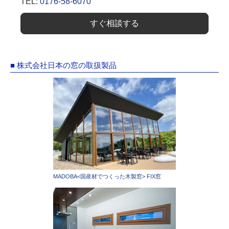
TEL:
0176-58-6070
すぐ相談する
■ 株式会社日本の窓の取扱製品
MADOBA<国産材でつくった木製窓> FIX窓