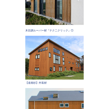
木目調ルーバー材『テク二クリック』①
【道南杉】外装材