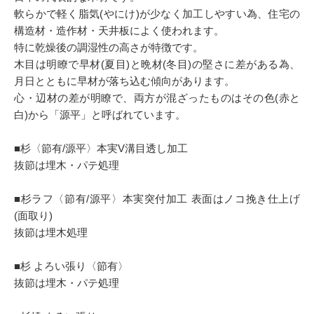
軟らかで軽く脂気(やにけ)が少なく加工しやすい為、住宅の
構造材・造作材・天井板によく使われます。
特に乾燥後の調湿性の高さが特徴です。
木目は明瞭で早材(夏目)と晩材(冬目)の堅さに差がある為、
月日とともに早材が落ち込む傾向があります。
心・辺材の差が明瞭で、両方が混ざったものはその色(赤と
白)から「源平」と呼ばれています。
■杉〈節有/源平〉本実V溝目透し加工
抜節は埋木・パテ処理
■杉ラフ〈節有/源平〉本実突付加工 表面はノコ挽き仕上げ
(面取り)
抜節は埋木処理
■杉 よろい張り〈節有〉
抜節は埋木・パテ処理