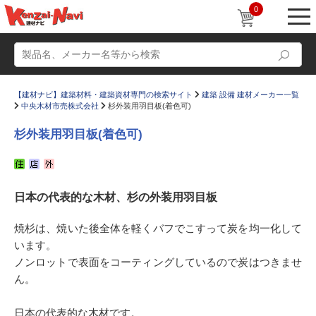
0
【建材ナビ】建築材料・建築資材専門の検索サイト
建築 設備 建材メーカー一覧
中央木材市売株式会社
杉外装用羽目板(着色可)
杉外装用羽目板(着色可)
動画
ショールーム
日本の代表的な木材、杉の外装用羽目板
かたなび
コラム
すまいリング
設計士インタビュー
焼杉は、焼いた後全体を軽くバフでこすって炭を均一化して
います。
Q＆A
販売・施工代理店募集
ノンロットで表面をコーティングしているので炭はつきませ
お気に入り
ん。
日本の代表的な木材です。