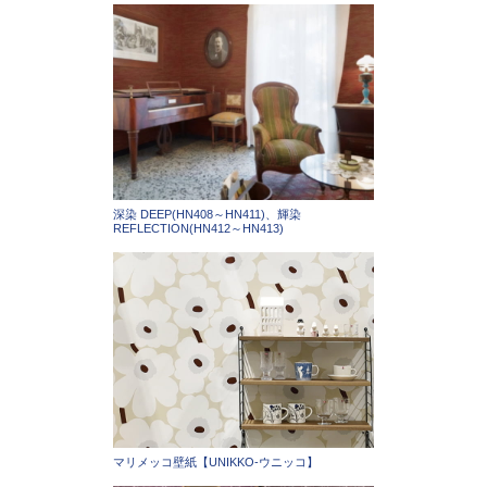
深染 DEEP(HN408～HN411)、輝染
REFLECTION(HN412～HN413)
マリメッコ壁紙【UNIKKO-ウニッコ】