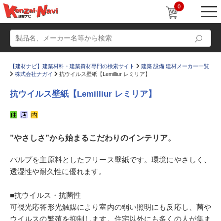
0
【建材ナビ】建築材料・建築資材専門の検索サイト
建築 設備 建材メーカー一覧
株式会社ナガイ
抗ウイルス壁紙【Lemilliur レミリア】
抗ウイルス壁紙【Lemilliur レミリア】
動画
ショールーム
”やさしさ”から始まるこだわりのインテリア。
かたなび
コラム
すまいリング
設計士インタビュー
パルプを主原料としたフリース壁紙です。環境にやさしく、
透湿性や耐久性に優れます。
Q＆A
販売・施工代理店募集
お気に入り
■抗ウイルス・抗菌性
可視光応答形光触媒により室内の弱い照明にも反応し、菌や
ウイルスの繁殖を抑制します。住宅以外にも多くの人が集ま