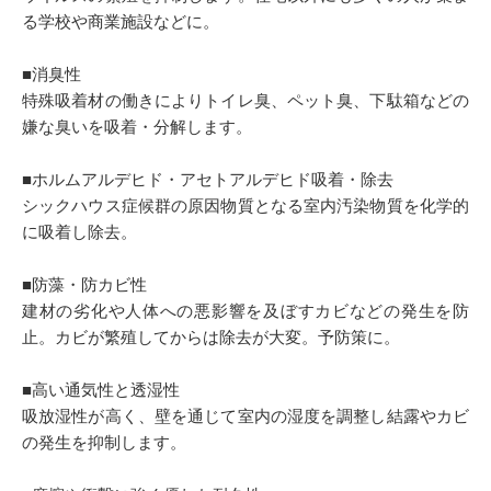
る学校や商業施設などに。
■消臭性
特殊吸着材の働きによりトイレ臭、ペット臭、下駄箱などの
嫌な臭いを吸着・分解します。
■ホルムアルデヒド・アセトアルデヒド吸着・除去
シックハウス症候群の原因物質となる室内汚染物質を化学的
に吸着し除去。
■防藻・防カビ性
建材の劣化や人体への悪影響を及ぼすカビなどの発生を防
止。カビが繁殖してからは除去が大変。予防策に。
■高い通気性と透湿性
吸放湿性が高く、壁を通じて室内の湿度を調整し結露やカビ
の発生を抑制します。