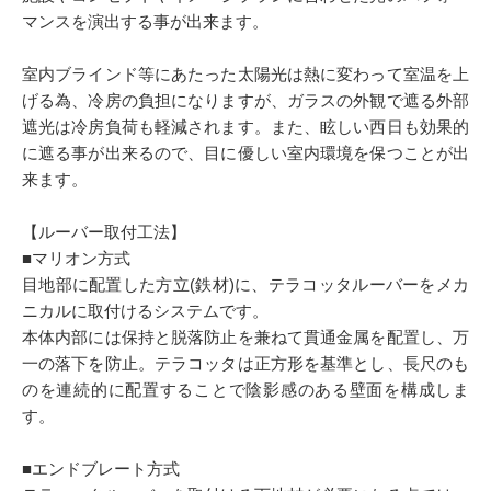
マンスを演出する事が出来ます。
室内ブラインド等にあたった太陽光は熱に変わって室温を上
げる為、冷房の負担になりますが、ガラスの外観で遮る外部
遮光は冷房負荷も軽減されます。また、眩しい西日も効果的
に遮る事が出来るので、目に優しい室内環境を保つことが出
来ます。
【ルーバー取付工法】
■マリオン方式
目地部に配置した方立(鉄材)に、テラコッタルーバーをメカ
ニカルに取付けるシステムです。
本体内部には保持と脱落防止を兼ねて貫通金属を配置し、万
一の落下を防止。テラコッタは正方形を基準とし、長尺のも
のを連続的に配置することで陰影感のある壁面を構成しま
す。
■エンドブレート方式