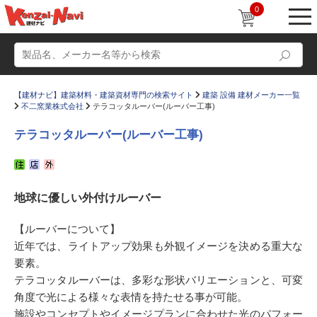
0
【建材ナビ】建築材料・建築資材専門の検索サイト
建築 設備 建材メーカー一覧
不二窯業株式会社
テラコッタルーバー(ルーバー工事)
テラコッタルーバー(ルーバー工事)
動画
ショールーム
地球に優しい外付けルーバー
かたなび
コラム
すまいリング
設計士インタビュー
【ルーバーについて】
近年では、ライトアップ効果も外観イメージを決める重大な
Q＆A
販売・施工代理店募集
要素。
お気に入り
テラコッタルーバーは、多彩な形状バリエーションと、可変
角度で光による様々な表情を持たせる事が可能。
施設やコンセプトやイメージプランに合わせた光のパフォー