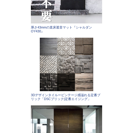
厚さ43mmの直床遮音マット『シャルダン
OY430』
3Dデザインタイルービンテージ感溢れる定番ブ
リック「DSCブリック|定番エイジング」