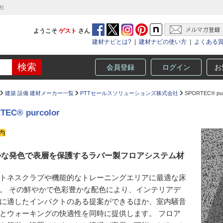
会社
ようこそ
ゲスト
さん
建材ナビとは?
|
建材ナビの使い方
|
よくある
会員登録
ログイン
お
建築 設備 建材メーカー一覧
PTTセールスソリューションズ株式会社
SPORTEC® pur
TEC® purcolor
かな発色で表層を保護するラバー製フロアシステム材
トネスクラブや機能的なトレーニングエリアに最適な床
。 その鮮やかで色彩豊かな配色により、インテリアデ
に適したインパクトのある提案ができるほか、室内騒音
とウォーキングの快適性を同時に提供します。 フロア