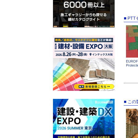
■ P
EUROFL
Protect
■ こ