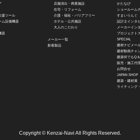
ア
店舗演出・商業施設
かたなび
住宅・リフォーム
ショールーム
支援ツール
介護・福祉・バリアフリー
すまいりんぐ
ーム設備機器
ホテル・公共施設
設計士インタ
大人のこだわり
メーカーイン
機器
プロジェクト
SPECIAL
メーカー一覧
建材ナビメー
新着製品
建材動画チャ
建築何でもQ＆
販売・施工代
お問合せ
JAPAN SHOP
建築・建材展
ライティング
Copyright © Kenzai-Navi All Rights Reserved.