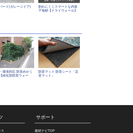
バード(ガレージドア)
割れにくくスマートな内装
下地材【ドライウォール】
・環境対応 防音めかく
防音マット 防音シート「足
【緑化型防音ウォー
音マット」
ツ
サポート
ース
建材ナビTOP