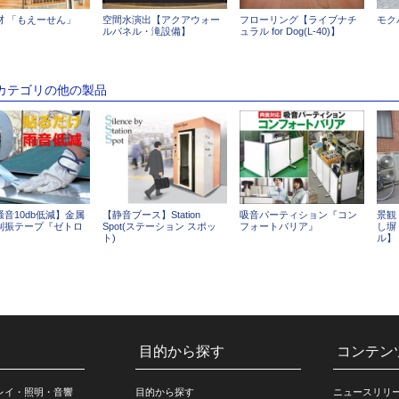
材 「もえーせん」
空間水演出【アクアウォー
フローリング【ライブナチ
モク
ルパネル・滝設備】
ュラル for Dog(L-40)】
のカテゴリの他の製品
音10db低減】金属
【静音ブース】Station
吸音パーティション『コン
景観
制振テープ『ゼトロ
Spot(ステーション スポッ
フォートバリア』
し塀
』
ト)
ル】
目的から探す
コンテン
レイ・照明・音響
目的から探す
ニュースリリ