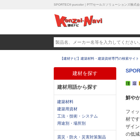
SPORTEC® purcolor｜PTTセールスソリューションズ株式
【建材ナビ】建築材料・建築資材専門の検索サイト
SPOR
建材を探す
建材用語から探す
鮮や
建築材料
建築用資材
フィッ
工法・技術・システム
材です
用途別・場所別
ザイン
の低減
震災・防火・災害対策製品