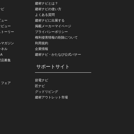
建材ナビとは？
ナビ
建材ナビの使い方
よくある質問
ビュー
建材ナビに出展する
タビュー
掲載メーカーマイページ
ストーリー
プライバシーポリシー
権利侵害情報の削除について
ルマガジン
利用規約
ンネル
企業情報
A
建材ナビ・かたなび公式バナー
理店募集
サポートサイト
節電ナビ
・フェア
匠ナビ
グッドリビング
建材アウトレット市場