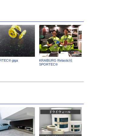
RTEC® giga
KRAIBURG Relastic社
SPORTEC®