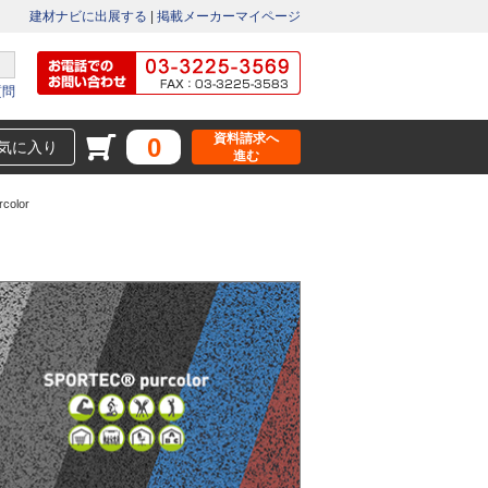
建材ナビに出展する
|
掲載メーカーマイページ
質問
資料請求へ
0
気に入り
進む
color