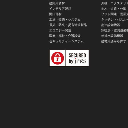
建築用資材
外構・エクステリ
インテリア製品
土木・道路・公園
開口部材
ソフト関連・営業
工法・技術・システム
キッチン・バスル
震災・防火・災害対策製品
衛生設備機器
エコロジー関連
冷暖房・空調設備
医療・福祉・介護設備
給排水設備機器
セキュリティーシステム
建材用語から探す