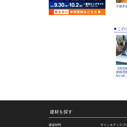
不燃木
■ こ
【雨音騒
屋根用
NV‐αII
建材を探す
建築材料
サイン＆ディスプ