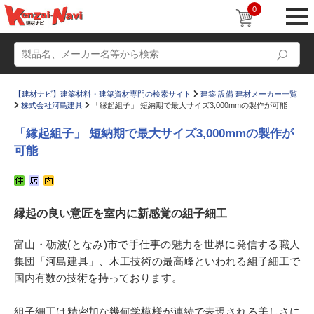
0
【建材ナビ】建築材料・建築資材専門の検索サイト
建築 設備 建材メーカー一覧
株式会社河島建具
「縁起組子」 短納期で最大サイズ3,000mmの製作が可能
「縁起組子」 短納期で最大サイズ3,000mmの製作が
可能
動画
ショールーム
かたなび
コラム
縁起の良い意匠を室内に新感覚の組子細工
すまいリング
設計士インタビュー
富山・砺波(となみ)市で手仕事の魅力を世界に発信する職人
Q＆A
販売・施工代理店募集
集団「河島建具」、木工技術の最高峰といわれる組子細工で
お気に入り
国内有数の技術を持っております。
組子細工は精密加な幾何学模様が連続で表現される美しさに