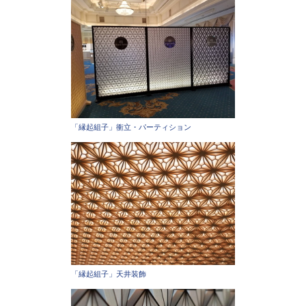
「縁起組子」衝立・パーティション
「縁起組子」天井装飾