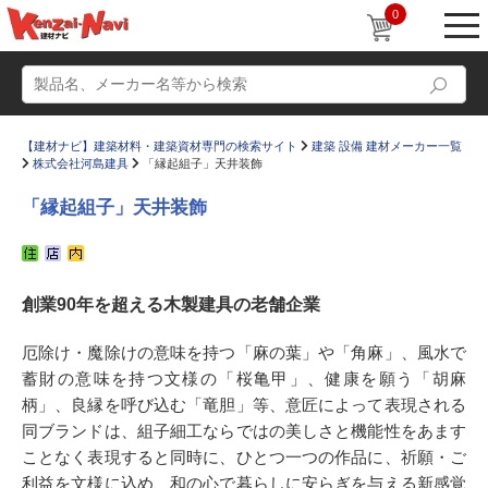
0
【建材ナビ】建築材料・建築資材専門の検索サイト
建築 設備 建材メーカー一覧
株式会社河島建具
「縁起組子」天井装飾
「縁起組子」天井装飾
動画
ショールーム
創業90年を超える木製建具の老舗企業
かたなび
コラム
すまいリング
設計士インタビュー
厄除け・魔除けの意味を持つ「麻の葉」や「角麻」、風水で
蓄財の意味を持つ文様の「桜亀甲」、健康を願う「胡麻
Q＆A
販売・施工代理店募集
柄」、良縁を呼び込む「竜胆」等、意匠によって表現される
お気に入り
同ブランドは、組子細工ならではの美しさと機能性をあます
ことなく表現すると同時に、ひとつ一つの作品に、祈願・ご
利益を文様に込め、和の心で暮らしに安らぎを与える新感覚