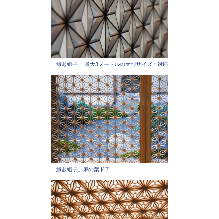
「縁起組子」 最大3メートルの大判サイズに対応
「縁起組子」麻の葉ドア