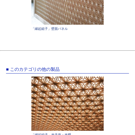
「縁起組子」壁面パネル
■ このカテゴリの他の製品
「縁起組子」光天井・光壁