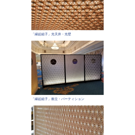
「縁起組子」光天井・光壁
「縁起組子」衝立・パーティション