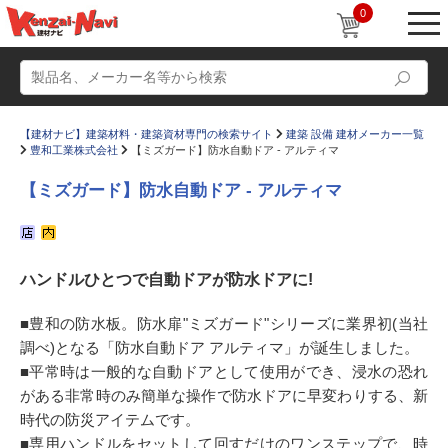
0
【建材ナビ】建築材料・建築資材専門の検索サイト
建築 設備 建材メーカー一覧
豊和工業株式会社
【ミズガード】防水自動ドア - アルティマ
【ミズガード】防水自動ドア - アルティマ
動画
ショールーム
ハンドルひとつで自動ドアが防水ドアに!
かたなび
コラム
すまいリング
設計士インタビュー
■豊和の防水板。防水扉"ミズガード"シリーズに業界初(当社
調べ)となる「防水自動ドア アルティマ」が誕生しました。
Q＆A
販売・施工代理店募集
■平常時は一般的な自動ドアとして使用ができ、浸水の恐れ
お気に入り
がある非常時のみ簡単な操作で防水ドアに早変わりする、新
時代の防災アイテムです。
■専用ハンドルをセットして回すだけのワンステップで、時