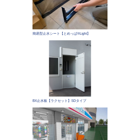
簡易型止水シート【とめっぱ®Light】
BX止水板【ラクセット】SDタイプ