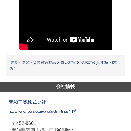
震災・防火・災害対策製品
防災対策
浸水対策(止水板・防水
板)
会社情報
豊和工業株式会社
http://www.howa.co.jp/products/fittings/
〒452-8601
愛知県清須市須ケ口1900番地1