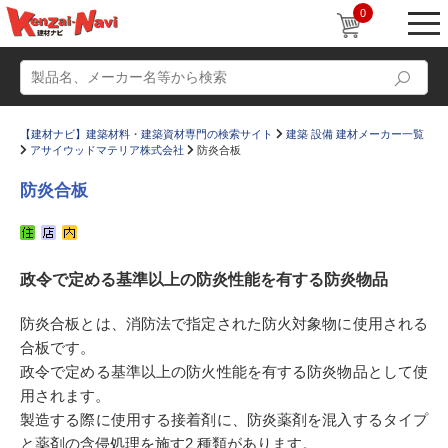
0
【建材ナビ】建築材料・建築資材専門の検索サイト
建築 設備 建材メーカー一覧
アサイウッドマテリア株式会社
防炎合板
防炎合板
動画
ショールーム
政令で定める基準以上の防炎性能を有する防炎物品
かたなび
コラム
すまいリング
設計士インタビュー
防炎合板とは、消防法で指定された防火対象物に使用される
合板です。
Q＆A
販売・施工代理店募集
政令で定める基準以上の防火性能を有する防炎物品として使
お気に入り
用されます。
製造する際に使用する接着剤に、防炎薬剤を混入するタイプ
と薬剤の含侵処理を施す2 種類があります。