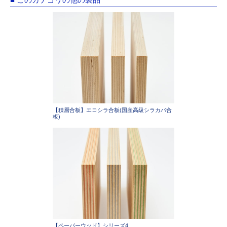
【積層合板】エコシラ合板(国産高級シラカバ合
板)
【ペーパーウッド】シリーズ4