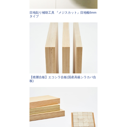
目地貼り補助工具 『メジスカット』目地幅6mm
タイプ
【積層合板】エコシラ合板(国産高級シラカバ合
板)