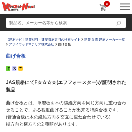
0
【建材ナビ】建築材料・建築資材専門の検索サイト
建築 設備 建材メーカー一覧
アサイウッドマテリア株式会社
曲げ合板
曲げ合板
動画
ショールーム
JAS規格にてF☆☆☆☆(エフフォースター)が証明された
かたなび
コラム
製品
すまいリング
設計士インタビュー
曲げ合板とは、単層板を木の繊維方向を同じ方向に重ね合わ
Q＆A
販売・施工代理店募集
せることで、ある程度曲げることが出来る特殊合板です。
お気に入り
(普通合板は木の繊維方向を交互に重ね合わせている)
縦方向と横方向の2 種類があります。