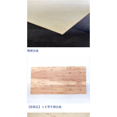
難燃合板
【新製品】スギ準不燃合板