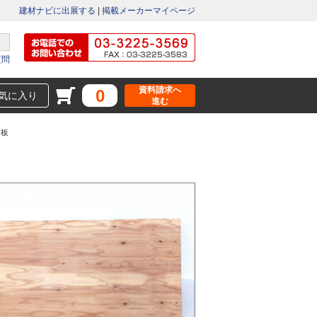
建材ナビに出展する
|
掲載メーカーマイページ
質問
資料請求へ
0
気に入り
進む
合板