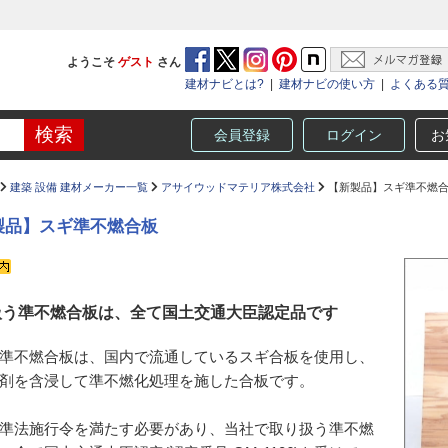
ようこそ
ゲスト
さん
建材ナビとは?
|
建材ナビの使い方
|
よくある
会員登録
ログイン
お
建築 設備 建材メーカー一覧
アサイウッドマテリア株式会社
【新製品】スギ準不燃
製品】スギ準不燃合板
扱う準不燃合板は、全て国土交通大臣認定品です
準不燃合板は、国内で流通しているスギ合板を使用し、
剤を含浸して準不燃化処理を施した合板です。
準法施行令を満たす必要があり、当社で取り扱う準不燃