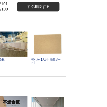
2101
すぐ相談する
2100
合板
MD Lite【大判・軽量ボー
ド】