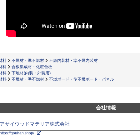
材料
不燃材・準不燃材
不燃内装材・準不燃内装材
材料
合板集成材・化粧合板
材料
下地材(内装・外装用)
材料
不燃材・準不燃材
不燃ボード・準不燃ボード・パネル
会社情報
アサイウッドマテリア株式会社
https://gouhan.shop/