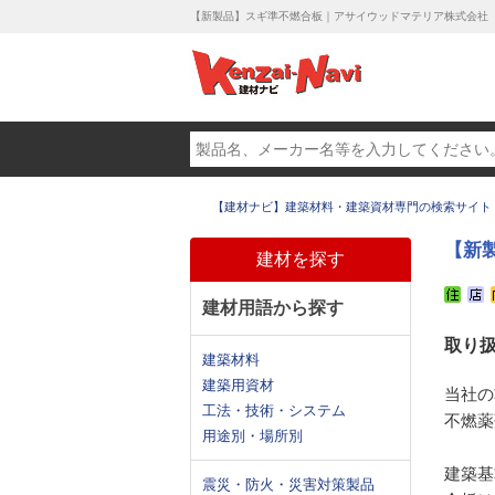
【新製品】スギ準不燃合板｜アサイウッドマテリア株式会社
【建材ナビ】建築材料・建築資材専門の検索サイト
【新
建材を探す
建材用語から探す
取り
建築材料
建築用資材
当社の
工法・技術・システム
不燃薬
用途別・場所別
建築基
震災・防火・災害対策製品