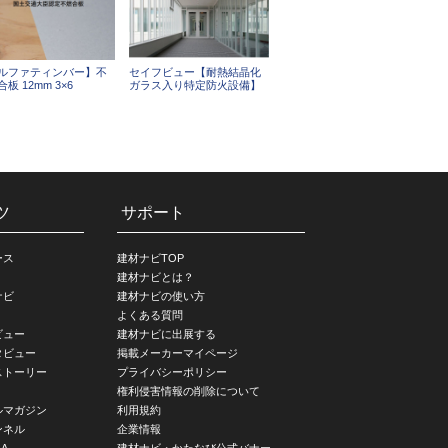
ルファティンバー】不
セイフビュー【耐熱結晶化
板 12mm 3×6
ガラス入り特定防火設備】
ツ
サポート
ース
建材ナビTOP
建材ナビとは？
ナビ
建材ナビの使い方
よくある質問
ビュー
建材ナビに出展する
タビュー
掲載メーカーマイページ
ストーリー
プライバシーポリシー
権利侵害情報の削除について
ルマガジン
利用規約
ンネル
企業情報
A
建材ナビ・かたなび公式バナー