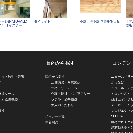
ーレ(NATURALE)
ダイライト
不燃・準不燃 内装用羽目板
【ア
イン オイスター
燃用合
目的から探す
コンテン
レイ・照明・音響
目的から探す
ニュースリリ
ア
店舗演出・商業施設
かたなび
住宅・リフォーム
ショールーム
支援ツール
介護・福祉・バリアフリー
すまいりんぐ
ーム設備機器
ホテル・公共施設
設計士インタ
大人のこだわり
メーカーイン
機器
プロジェクト
SPECIAL
メーカー一覧
建材ナビメー
新着製品
建材動画チャ
建築何でもQ＆