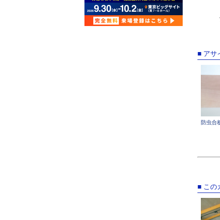
■ ア
防虫合
■ こ