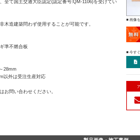
、全て国土交通大臣認定(認定番号:QM-1106)を受けてい
■ 画像
非木造建築問わず使用することが可能です。
ギ準不燃合板
■ 今す
～28mm
mm以外は受注生産対応
はお問い合わせください。