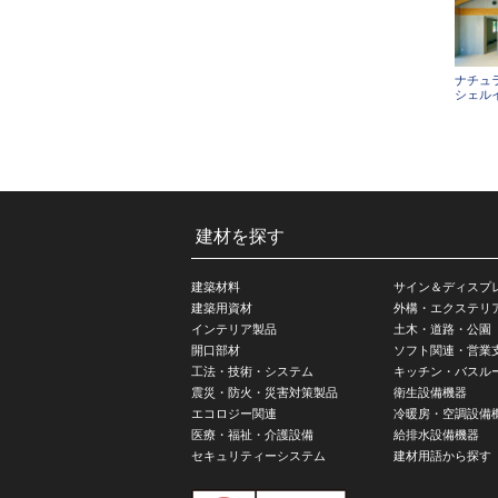
ナチュラ
シェル
建材を探す
建築材料
サイン＆ディスプ
建築用資材
外構・エクステリ
インテリア製品
土木・道路・公園
開口部材
ソフト関連・営業
工法・技術・システム
キッチン・バスル
震災・防火・災害対策製品
衛生設備機器
エコロジー関連
冷暖房・空調設備
医療・福祉・介護設備
給排水設備機器
セキュリティーシステム
建材用語から探す