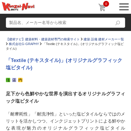
0
【建材ナビ】建築材料・建築資材専門の検索サイト
建築 設備 建材メーカー一覧
株式会社G-GRAPHY
「Textile (テキスタイル)」(オリジナルグラフィック塩ビ
タイル)
「Textile (テキスタイル)」(オリジナルグラフィック
塩ビタイル)
動画
ショールーム
かたなび
コラム
足下から色鮮やかな世界を演出するオリジナルグラフィ
すまいリング
設計士インタビュー
ック塩ビタイル
Q＆A
販売・施工代理店募集
「耐摩耗性」「耐洗浄性」といった塩ビタイルならではのメ
お気に入り
リットを活かしつつ、インクジェットプリントによる鮮やか
な表現が魅力のオリジナルグラフィック塩ビタイル