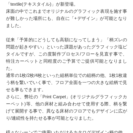
「textile(テキスタイル)」が新登場。
床面の中でこれまでオリジナルのグラフィック表現を施す事
が難しかった場所にも、自在に「+デザイン」が可能となり
ました。
従来「予算的にどうしても高額になってしまう」「柄ズレの
問題が起きやすい」といった課題があったグラフィック塩ビ
タイルですが、この度製作プロセス/フローを見直す事で、
特注カーペットと同程度のご予算でご提供可能となりまし
た。
通常の1枚/2枚/4枚といった組柄単位での組柄の他、1枚1枚違
う柄を繋いでいく事で、フロア全面を一つの大きな絵柄で見
せる事もできます。
さらに、弊社の「Print Carpet」(オリジナルグラフィックカ
ーペット)等、他の床材と組み合わせて使用する際、柄を繋
げて展開する事で、異なる床材のフロアでもデザインに広が
り/連続性を持たせる事が可能となりました。
様々なシーンでご使用いただけるカタログデザイン柄の他、