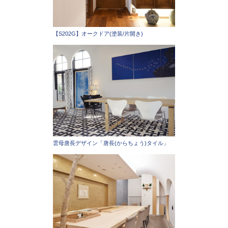
【S202G】オークドア(塗装/片開き)
雲母唐長デザイン「唐長(からちょう)タイル」