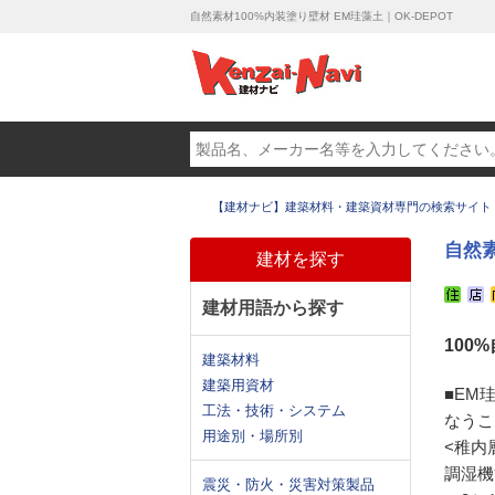
自然素材100%内装塗り壁材 EM珪藻土｜OK-DEPOT
【建材ナビ】建築材料・建築資材専門の検索サイト
自然素
建材を探す
建材用語から探す
100
建築材料
建築用資材
■EM
工法・技術・システム
なうこ
用途別・場所別
<稚内
調湿機
震災・防火・災害対策製品