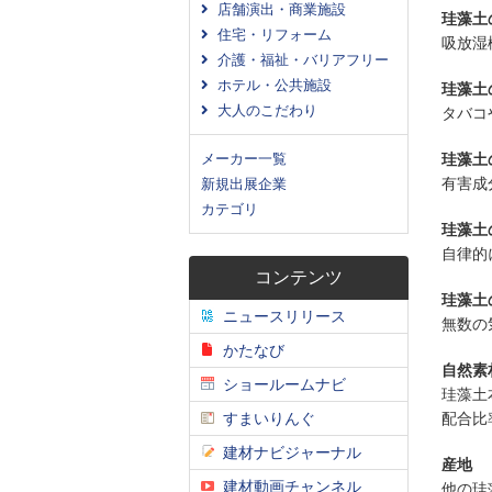
店舗演出・商業施設
珪藻土
住宅・リフォーム
吸放湿
介護・福祉・バリアフリー
ホテル・公共施設
珪藻土
大人のこだわり
タバコ
珪藻土
メーカー一覧
有害成
新規出展企業
カテゴリ
珪藻土
自律的
コンテンツ
珪藻土
ニュースリリース
無数の
かたなび
自然素材
ショールームナビ
珪藻土
配合比
すまいりんぐ
建材ナビジャーナル
産地
建材動画チャンネル
他の珪