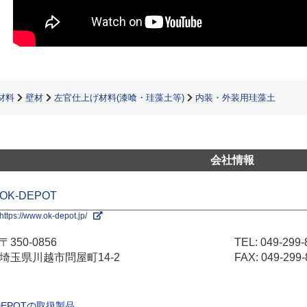
材料
壁材
左官仕上げ材料(漆喰・珪藻土等)
内装・外装用珪藻土
会社情報
OK-DEPOT
https://www.ok-depot.jp/
〒350-0856
TEL:
049-299-
埼玉県川越市問屋町14-2
FAX: 049-299-
-DEPOTの取扱製品