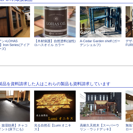
ン×LOHAS
【木材保護】自然塗料(油性)
A-Cedar Garden shelf (ガー
デザ
al】Iron Series(アイア
ロハスオイル カラー
デンシェルフ)
FUR
ーズ)
の製品を資料請求した人はこれらの製品も資料請求しています
・放湿効果】チャコ
光る自然石【Lumi オニキ
高耐久天然木【スーパーウ
無垢
イント(床下にも)
ス】
リン・ウッドデッキ】
ロー