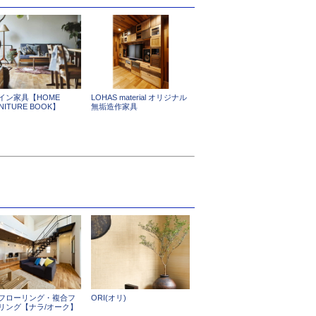
イン家具【HOME
LOHAS material オリジナル
NITURE BOOK】
無垢造作家具
フローリング・複合フ
ORI(オリ)
リング【ナラ/オーク】