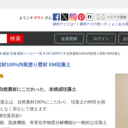
ようこそ
ゲスト
さん
建材ナビとは?
|
建材ナビの使い方
|
よくある
会員登録
ログイン
お
建築 設備 建材メーカー一覧
OK-DEPOT
自然素材100%内装塗り壁材 EM珪藻土
材100%内装塗り壁材 EM珪藻土
%自然素材にこだわった、未焼成珪藻土
珪藻土は、自然素材100%にこだわり、珪藻土の特性を損
となく安心して使えます。
層珪藻頁岩>
能、脱臭機能、有害化学物質分解機能が一般的な珪藻土