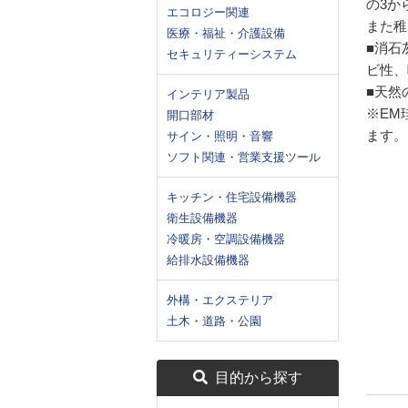
の3か
エコロジー関連
また稚
医療・福祉・介護設備
■消石
セキュリティーシステム
ビ性、
■天然
インテリア製品
※EM
開口部材
ます。
サイン・照明・音響
ソフト関連・営業支援ツール
キッチン・住宅設備機器
衛生設備機器
冷暖房・空調設備機器
給排水設備機器
外構・エクステリア
土木・道路・公園
目的から探す