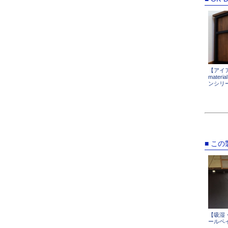
【アイア
materi
ンシリ
■ こ
【吸湿
ールペ