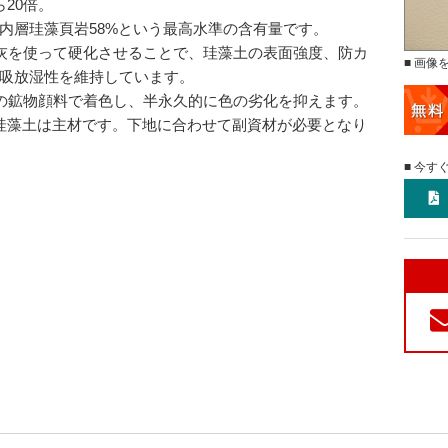
ら20倍。
内層珪藻頁岩58%という最高水準の含有量です。
灰を使って硬化させることで、珪藻土の表面強度、防カ
■ 画像
吸放湿性を維持しています。
の鉱物顔料で着色し、半永久的に色の劣化を抑えます。
珪藻土は主材です。下地に合わせて副資材が必要となり
■ 今す