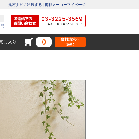
建材ナビに出展する
|
掲載メーカーマイページ
質問
資料請求へ
0
気に入り
進む