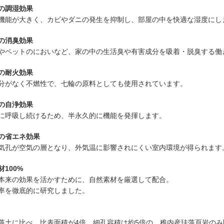
の調湿効果
機能が大きく、カビやダニの発生を抑制し、部屋の中を快適な湿度にし
の消臭効果
やペットのにおいなど、家の中の生活臭や有害成分を吸着・脱臭する働
の耐火効果
分がなく不燃性で、七輪の原料としても使用されています。
の自浄効果
に呼吸し続けるため、半永久的に機能を発揮します。
の省エネ効果
気孔が空気の層となり、外気温に影響されにくい室内環境が得られます
100%
本来の効果を活かすために、自然素材を厳選して配合。
率を徹底的に研究しました。
藻土に比べ、比表面積が4倍、細孔容積は約5倍の、稚内産珪藻頁岩の