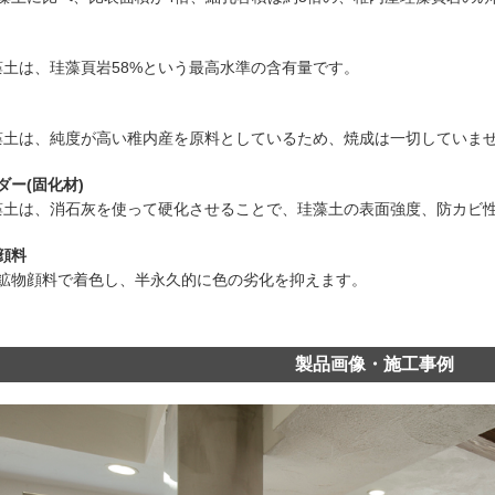
藻土は、珪藻頁岩58%という最高水準の含有量です。
藻土は、純度が高い稚内産を原料としているため、焼成は一切していま
ダー(固化材)
藻土は、消石灰を使って硬化させることで、珪藻土の表面強度、防カビ
顔料
鉱物顔料で着色し、半永久的に色の劣化を抑えます。
製品画像・施工事例