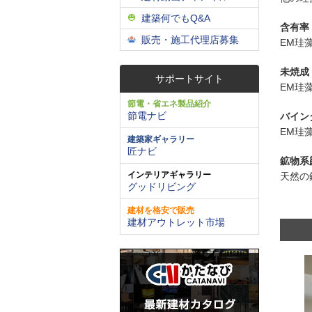
建築何でもQ&A
含有率
販売・施工代理店募集
EM珪
未焼成
サポートサイト
EM珪
節電・省エネ製品紹介
節電ナビ
バイン
EM珪
建築家ギャラリー
匠ナビ
鉱物系
インテリアギャラリー
天然の
グッドリビング
建材を格安で販売
建材アウトレット市場