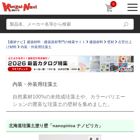
0
【建材ナビ】建築材料・建築資材専門の検索サイト
建築材料
壁材
左官仕上
げ材料
内装・外装用珪藻土
動画
ショールーム
内装・外装用珪藻土
かたなび
コラム
自然素材100%の未焼成珪藻土や、カラーバリエー
すまいリング
設計士インタビュー
ションの豊富な珪藻土の壁材を集めました。
Q＆A
販売・施工代理店募集
お気に入り
北海道珪藻土塗り壁「nanopirica ナノピリカ」