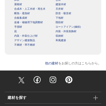
屋根材
建築木材
合成木・人工木材・再生木
天井材
断熱・遮熱材
防音・吸音材
合板集成材
下地材
改修・補修用下地調整材
階段材
手摺材
ロートアイアン(錬鉄)
庇
内装・外装装飾材
内装・外装仕上げ材
収納材
デザイン建築製品
和風建築
不燃材・準不燃材
他の建材
をお探しの方はこちらから。
建材を探す