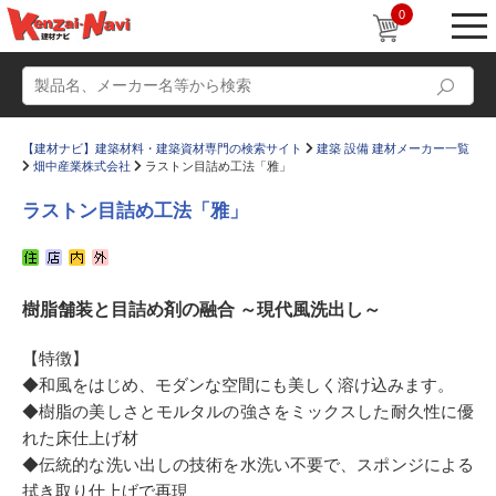
0
【建材ナビ】建築材料・建築資材専門の検索サイト
建築 設備 建材メーカー一覧
畑中産業株式会社
ラストン目詰め工法「雅」
ラストン目詰め工法「雅」
動画
ショールーム
樹脂舗装と目詰め剤の融合 ～現代風洗出し～
かたなび
コラム
すまいリング
設計士インタビュー
【特徴】
◆和風をはじめ、モダンな空間にも美しく溶け込みます。
Q＆A
販売・施工代理店募集
◆樹脂の美しさとモルタルの強さをミックスした耐久性に優
お気に入り
れた床仕上げ材
◆伝統的な洗い出しの技術を水洗い不要で、スポンジによる
拭き取り仕上げで再現