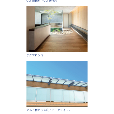
CLT 階段材「CLT36/90」
デクマロンゴ
アルミ枠ガラス庇『アークライト』