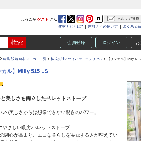
ようこそ
ゲスト
さん
建材ナビとは?
|
建材ナビの使い方
|
よくある
会員登録
ログイン
お
建築 設備 建材メーカー一覧
株式会社ミツイバウ・マテリアル
【リンカル】Milly 515
ル】Milly 515 LS
ーと美しさを両立したペレットストーブ
ムの美しさからは想像できない驚きのパワー。
にやさしい暖房:ペレットストーブ
の関心が高まり、エコな暮らしを実践する人が増えてい