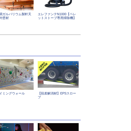
調ガルバリウム製軒天
エレファンテN1000【ペレ
外壁材
ットストーブ専用掃除機】
イミングウォール
【段差解消材】EPSスロー
プ