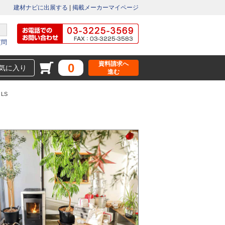
建材ナビに出展する
|
掲載メーカーマイページ
質問
資料請求へ
0
気に入り
進む
 LS