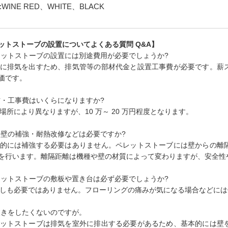
WINE RED、WHITE、BLACK
ットストーブの設置についてよくある質問 Q&A】
ペレットストーブの設置には別途費用が必要でしょうか?
室外に排気を出すため、排気管等の部材代金と設置工事費が必要です。
価です。
部材・工事費はいくらになりますか?
設置場所により異なりますが、10 万～ 20 万円程度となります。
床や壁の補強・耐熱改修などは必要ですか?
基本的には補強する必要はありません。ペレットストーブには壁からの
を行います。離隔距離は機種や壁の材質によって変わりますが、安全性
ペレットストーブの敷板や置き台は必ず必要でしょうか?
必ずしも必要ではありません。フローリングの痛みが気になる場合などに
壁抜きをしたくないのですが。
ペレットストーブは排気を室外に排出する必要があるため、基本的には