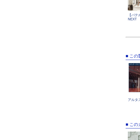
【パテル
NEXT
■ こ
アルタ
■ こ