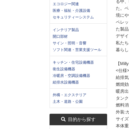
る中、
エコロジー関連
た。ペ
医療・福祉・介護設備
境にや
セキュリティーシステム
ペレッ
た製品
インテリア製品
デザイ
開口部材
私たち
サイン・照明・音響
暮らし
ソフト関連・営業支援ツール
キッチン・住宅設備機器
【Mill
衛生設備機器
<仕様
冷暖房・空調設備機器
給排気
給排水設備機器
燃焼効率
暖房出力:
外構・エクステリア
タンク容
土木・道路・公園
燃料消費
外装:
サイズ(
目的から探す
本体重量