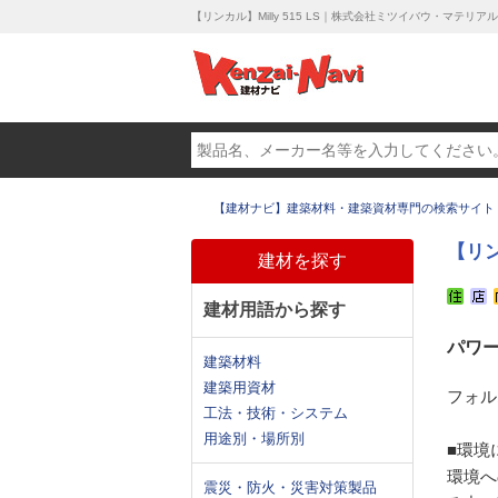
【リンカル】Milly 515 LS｜株式会社ミツイバウ・マテリアル
【建材ナビ】建築材料・建築資材専門の検索サイト
【リンカ
建材を探す
建材用語から探す
パワ
建築材料
建築用資材
フォル
工法・技術・システム
用途別・場所別
■環境
環境へ
震災・防火・災害対策製品