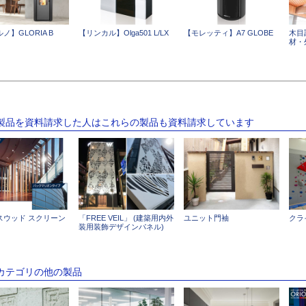
ノ】GLORIA B
【リンカル】Olga501 L/LX
【モレッティ】A7 GLOBE
木目
材・
の製品を資料請求した人はこれらの製品も資料請求しています
スウッド スクリーン
「FREE VEIL」 (建築用内外
ユニット門袖
クラ
装用装飾デザインパネル)
のカテゴリの他の製品