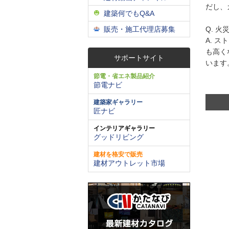
だし、
建築何でもQ&A
販売・施工代理店募集
Q. 
A. 
も高く
サポートサイト
います
節電・省エネ製品紹介
節電ナビ
建築家ギャラリー
匠ナビ
インテリアギャラリー
グッドリビング
建材を格安で販売
建材アウトレット市場