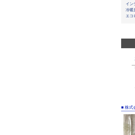
イン
冷暖
エコ
■ 株