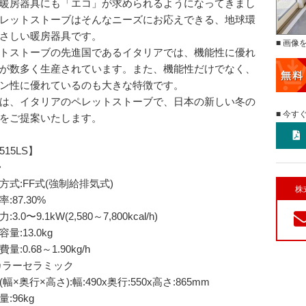
暖房器具にも「エコ」が求められるようになってきまし
レットストーブはそんなニーズにお応えできる、地球環
さしい暖房器具です。
■ 画像
トストーブの先進国であるイタリアでは、機能性に優れ
が数多く生産されています。また、機能性だけでなく、
ン性に優れているのも大きな特徴です。
は、イタリアのペレットストーブで、日本の新しい冬の
■ 今す
をご提案いたします。
y515LS】
>
方式:FF式(強制給排気式)
株
:87.30%
3.0〜9.1kW(2,580～7,800kcal/h)
量:13.0kg
量:0.68～1.90kg/h
カラーセラミック
幅×奥行×高さ):幅:490x奥行:550x高さ:865mm
:96kg