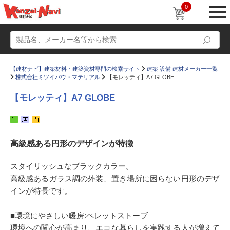
0
【建材ナビ】建築材料・建築資材専門の検索サイト
建築 設備 建材メーカー一覧
株式会社ミツイバウ・マテリアル
【モレッティ】A7 GLOBE
【モレッティ】A7 GLOBE
動画
ショールーム
高級感ある円形のデザインが特徴
かたなび
コラム
すまいリング
設計士インタビュー
スタイリッシュなブラックカラー。
高級感あるガラス調の外装、置き場所に困らない円形のデザ
Q＆A
販売・施工代理店募集
インが特長です。
お気に入り
■環境にやさしい暖房:ペレットストーブ
環境への関心が高まり、エコな暮らしを実践する人が増えて