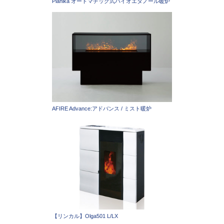
Planika オートマチック式バイオエタノール暖炉
AFIRE Advance:アドバンス / ミスト暖炉
【リンカル】Olga501 L/LX