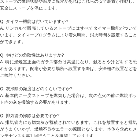
ストーブの燃焼状態や温度に異常があればこれらの安全装置が作動し、
安全にストーブを停止します。
Q. タイマー機能は付いていますか?
A. リンカルで販売しているストーブにはすべてタイマー機能がついて
います。タイマープログラムにより着火時間、消火時間を設定すること
ができます。
Q. やけどの危険性はありますか?
A. 特に燃焼室正面のガラス部分は高温になり、触るとやけどをする恐
れがあります。配慮が必要な場所へ設置する際は、安全柵の設置などを
ご検討ください。
Q. 灰掃除の頻度はどのくらいですか?
A. 基本的に一度ストーブを燃焼した場合は、次の点火の前に燃焼ポッ
ト内の灰を掃除する必要があります。
Q. 排気管の掃除は必要ですか?
A. 排気管内にも燃焼灰が蓄積されていきます。これを放置すると排気
がうまくいかず、燃焼不良やエラーの原因となります。本体を含めたメ
ンテナンスを年1 回行うことを推奨しております。