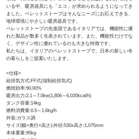
いる中、暖房器具にも「エコ」が求められるようになってき
ました。ペレットストーブはそんなニーズにお応えできる、
地球環境にやさしい暖房器具です。
ペレットストーブの先進国であるイタリアでは、機能性に優
れた製品が数多く生産されています。また、機能性だけでな
く、デザイン性に優れているのも大きな特徴です。
私たちは、イタリアのペレットストーブで、日本の新しい冬
の暮らしをご提案いたします。
<仕様>
給排気方式:FF式(強制給排気式)
燃焼効率:90.00%
暖房出力:2.1～7.0kw(1,806～6,020kcal/h)
タンク容量:14kg
燃料消費量:0.5～1.6kg/h
外装:ガラス調
サイズ(幅×奥行×高さ):外径:530x高さ:1,075mm
本体重量:95kg