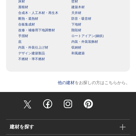
床材
壁材
屋根材
建築木材
合成木・人工木材・再生木
天井材
断熱・遮熱材
防音・吸音材
合板集成材
下地材
改修・補修用下地調整材
階段材
手摺材
ロートアイアン(錬鉄)
庇
内装・外装装飾材
内装・外装仕上げ材
収納材
デザイン建築製品
和風建築
不燃材・準不燃材
他の建材
をお探しの方はこちらから。
建材を探す