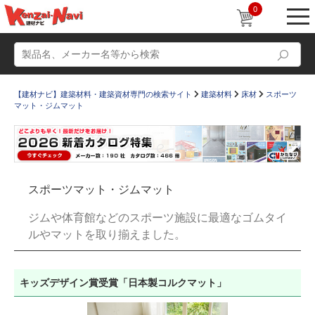
0
【建材ナビ】建築材料・建築資材専門の検索サイト
建築材料
床材
スポーツ
マット・ジムマット
動画
ショールーム
スポーツマット・ジムマット
かたなび
コラム
ジムや体育館などのスポーツ施設に最適なゴムタイ
すまいリング
設計士インタビュー
ルやマットを取り揃えました。
Q＆A
販売・施工代理店募集
お気に入り
キッズデザイン賞受賞「日本製コルクマット」