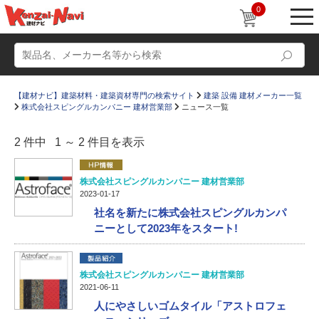
0
【建材ナビ】建築材料・建築資材専門の検索サイト
建築 設備 建材メーカー一覧
株式会社スピングルカンパニー 建材営業部
ニュース一覧
2 件中 1 ～ 2 件目を表示
動画
ショールーム
株式会社スピングルカンパニー 建材営業部
2023-01-17
かたなび
コラム
社名を新たに株式会社スピングルカンパ
ニーとして2023年をスタート!
すまいリング
設計士インタビュー
Q＆A
販売・施工代理店募集
株式会社スピングルカンパニー 建材営業部
お気に入り
2021-06-11
人にやさしいゴムタイル「アストロフェ