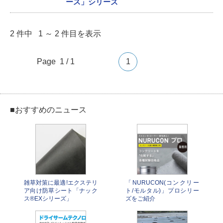
ース」シリーズ
2 件中 1 ～ 2 件目を表示
Page 1 / 1
1
■おすすめのニュース
雑草対策に最適!エクステリ
「NURUCON(コンクリー
ア向け防草シート「ナック
ト/モルタル)」プロシリー
ス®︎EXシリーズ」
ズをご紹介