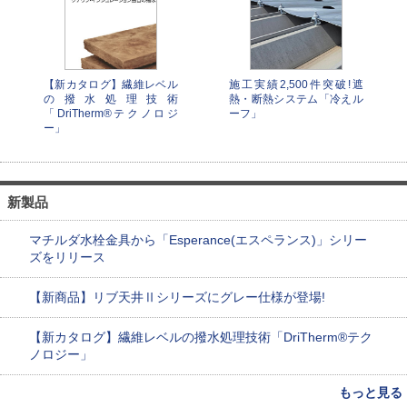
【新カタログ】繊維レベル
施工実績2,500件突破!遮
の撥水処理技術
熱・断熱システム「冷えル
「DriTherm®テクノロジ
ーフ」
ー」
新製品
マチルダ水栓金具から「Esperance(エスペランス)」シリー
ズをリリース
【新商品】リブ天井Ⅱシリーズにグレー仕様が登場!
【新カタログ】繊維レベルの撥水処理技術「DriTherm®テク
ノロジー」
もっと見る