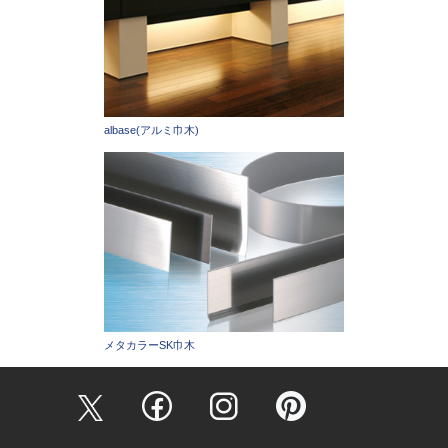
albase(アルミ巾木)
メタカラーSK巾木