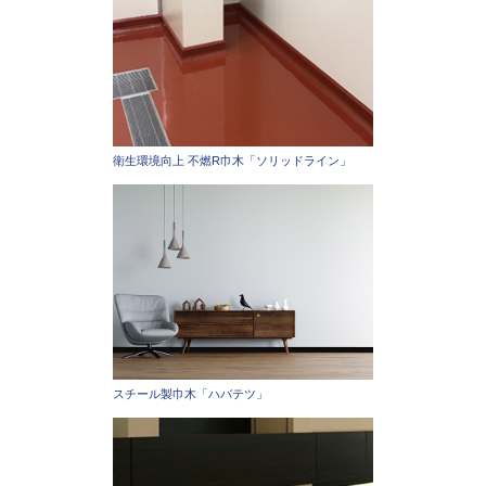
衛生環境向上 不燃R巾木「ソリッドライン」
スチール製巾木「ハバテツ」