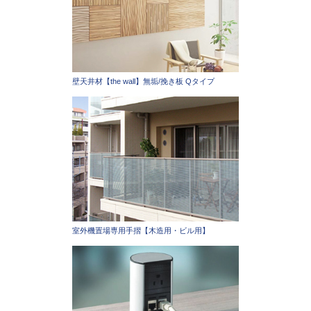
壁天井材【the wall】無垢/挽き板 Qタイプ
室外機置場専用手摺【木造用・ビル用】