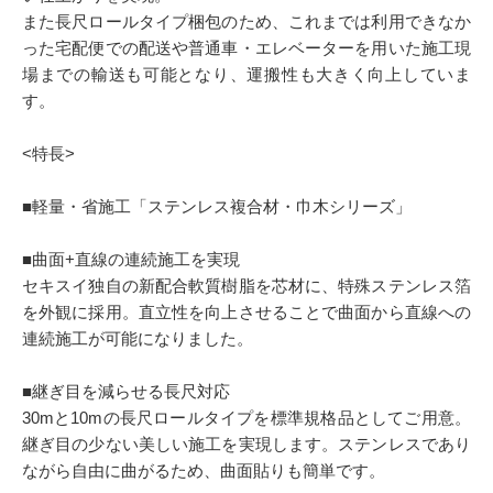
また長尺ロールタイプ梱包のため、これまでは利用できなか
った宅配便での配送や普通車・エレベーターを用いた施工現
場までの輸送も可能となり、運搬性も大きく向上していま
す。
<特長>
■軽量・省施工「ステンレス複合材・巾木シリーズ」
■曲面+直線の連続施工を実現
セキスイ独自の新配合軟質樹脂を芯材に、特殊ステンレス箔
を外観に採用。直立性を向上させることで曲面から直線への
連続施工が可能になりました。
■継ぎ目を減らせる長尺対応
30mと10mの長尺ロールタイプを標準規格品としてご用意。
継ぎ目の少ない美しい施工を実現します。ステンレスであり
ながら自由に曲がるため、曲面貼りも簡単です。