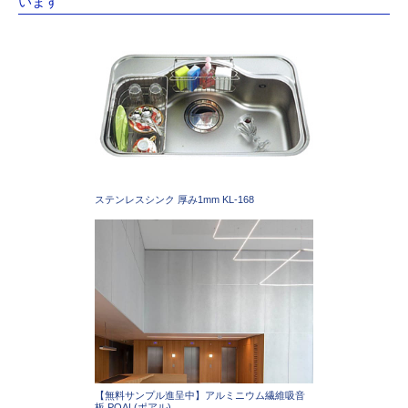
います
ステンレスシンク 厚み1mm KL-168
【無料サンプル進呈中】アルミニウム繊維吸音
板 POAL(ポアル)