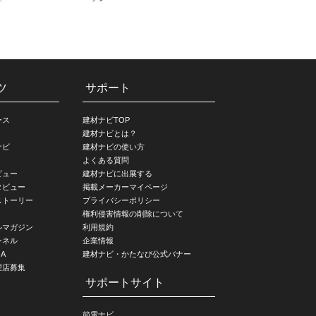
ツ
サポート
ース
建材ナビTOP
建材ナビとは？
ナビ
建材ナビの使い方
よくある質問
ビュー
建材ナビに出展する
タビュー
掲載メーカーマイページ
ストーリー
プライバシーポリシー
権利侵害情報の削除について
ルマガジン
利用規約
ンネル
企業情報
A
建材ナビ・かたなび公式バナー
理店募集
サポートサイト
節電ナビ