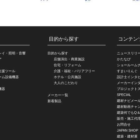
目的から探す
コンテン
レイ・照明・音響
目的から探す
ニュースリリ
ア
店舗演出・商業施設
かたなび
住宅・リフォーム
ショールーム
支援ツール
介護・福祉・バリアフリー
すまいりんぐ
ーム設備機器
ホテル・公共施設
設計士インタ
大人のこだわり
メーカーイン
機器
プロジェクト
SPECIAL
メーカー一覧
建材ナビメー
新着製品
建材動画チャ
建築何でもQ＆
販売・施工代
お問合せ
JAPAN SHOP
建築・建材展