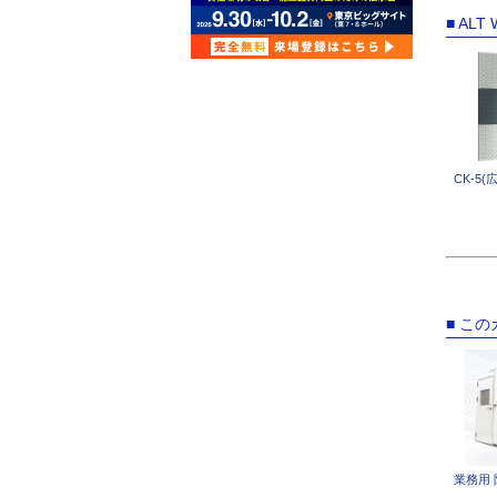
■ AL
CK-5
■ こ
業務用