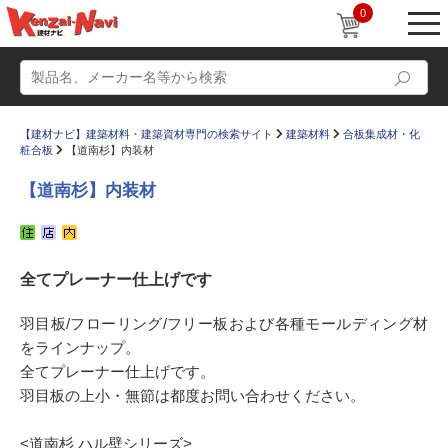
0
【建材ナビ】建築材料・建築資材専門の検索サイト
建築材料
合板集成材・化
粧合板
【道南杉】内装材
【道南杉】内装材
動画
ショールーム
全てプレーナー仕上げです
かたなび
コラム
すまいリング
設計士インタビュー
羽目板/フローリング/フリー板および各種モールディング材
をラインナップ。
Q＆A
販売・施工代理店募集
全てプレーナー仕上げです。
お気に入り
羽目板の上小・無節は都度お問い合わせください。
<道南杉 ハル壁シリーズ>