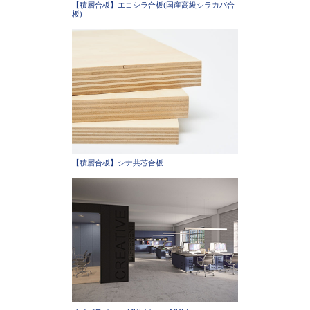
【積層合板】エコシラ合板(国産高級シラカバ合
板)
【積層合板】シナ共芯合板