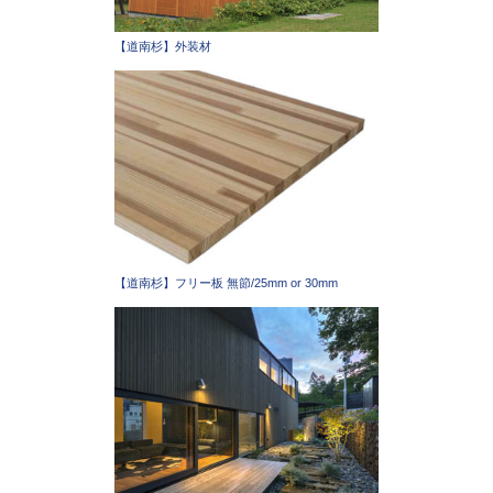
【道南杉】外装材
【道南杉】フリー板 無節/25mm or 30mm