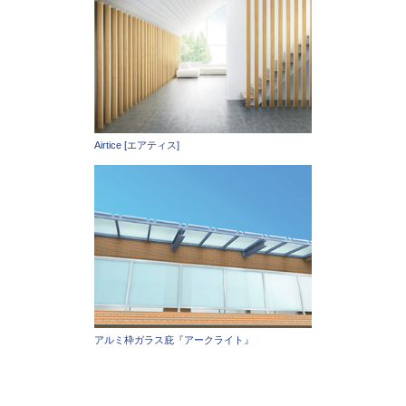
Airtice [エアティス]
アルミ枠ガラス庇『アークライト』