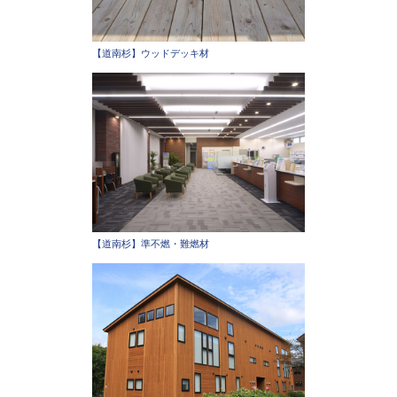
【道南杉】ウッドデッキ材
【道南杉】準不燃・難燃材