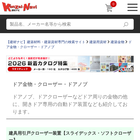
0
【建材ナビ】建築材料・建築資材専門の検索サイト
建築用資材
建築金物
ド
ア金物・クローザー・ドアノブ
動画
ショールーム
ドア金物・クローザー・ドアノブ
かたなび
コラム
ドアノブ、ドアクローザーなどドア周りの金物の他
すまいリング
設計士インタビュー
に、開きドア専用の自動ドア装置なども紹介してお
ります。
Q＆A
販売・施工代理店募集
お気に入り
建具用引戸クローザー装置【スライデックス・ソフトクローザ
ー】