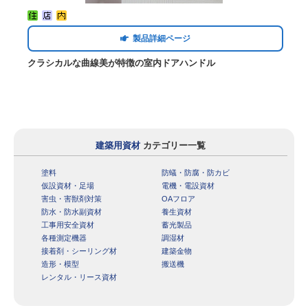
製品詳細ページ
クラシカルな曲線美が特徴の室内ドアハンドル
建築用資材
カテゴリー一覧
塗料
防蟻・防腐・防カビ
仮設資材・足場
電機・電設資材
害虫・害獣剤対策
OAフロア
防水・防水副資材
養生資材
工事用安全資材
蓄光製品
各種測定機器
調湿材
接着剤・シーリング材
建築金物
造形・模型
搬送機
レンタル・リース資材