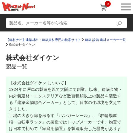
0
【建材ナビ】建築材料・建築資材専門の検索サイト
建築 設備 建材メーカー一覧
株式会社ダイケン
株式会社ダイケン
製品一覧
動画
ショールーム
【株式会社ダイケン について】
かたなび
コラム
1924年に戸車の製造を以て大阪にて創業。以来、建築金物・
すまいリング
設計士インタビュー
内外装建材・エクステリアなど数百種類以上の製品を製造す
る「建築金物総合メーカー」として、日本の住環境を支えて
Q＆A
販売・施工代理店募集
きました。
工場の大きな扉を吊るす『ハンガーレール』、『駐輪場屋
お気に入り
根・自転車ラック』の製造ではトップメーカーです。物置で
は日本で初めて『家庭用物置』を製造販売した歴史がありま