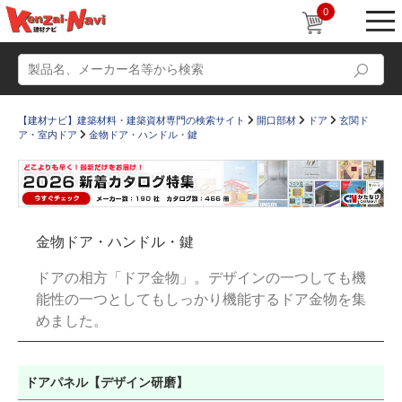
0
【建材ナビ】建築材料・建築資材専門の検索サイト
開口部材
ドア
玄関ド
ア・室内ドア
金物ドア・ハンドル・鍵
動画
ショールーム
金物ドア・ハンドル・鍵
かたなび
コラム
ドアの相方「ドア金物」。デザインの一つしても機
すまいリング
設計士インタビュー
能性の一つとしてもしっかり機能するドア金物を集
めました。
Q＆A
販売・施工代理店募集
お気に入り
ドアパネル【デザイン研磨】