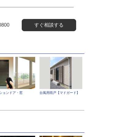
0800
すぐ相談する
ションドア・窓
台風用雨戸【マドガード】