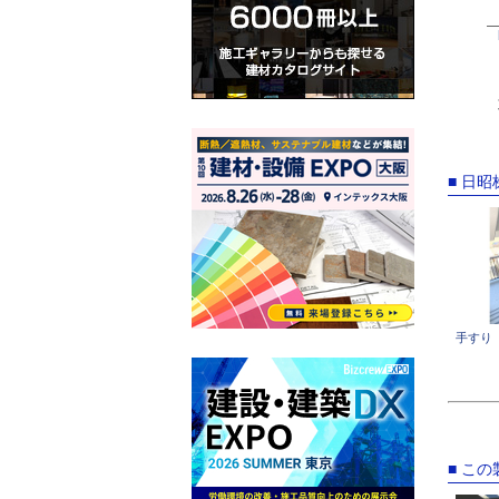
■ 日
手すり
■ こ