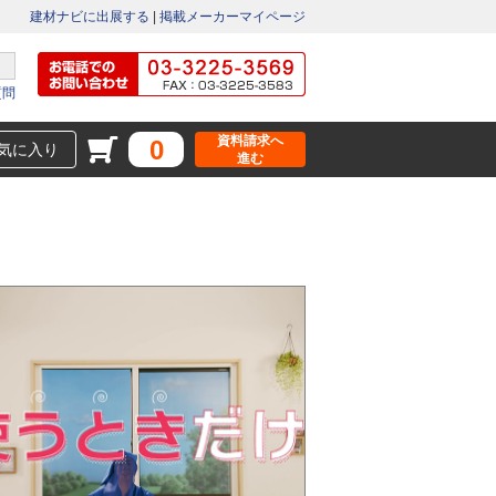
建材ナビに出展する
|
掲載メーカーマイページ
質問
資料請求へ
0
気に入り
進む