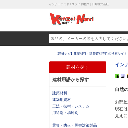
インナーアミド / スライド網戸｜日昭株式会社
【建材ナビ】建築材料・建築資材専門の検索サイト
インナ
建材を探す
建材用語から探す
自然
建築材料
建築用資材
お部屋
工法・技術・システム
現在は
用途別・場所別
見えに
震災・防火・災害対策製品