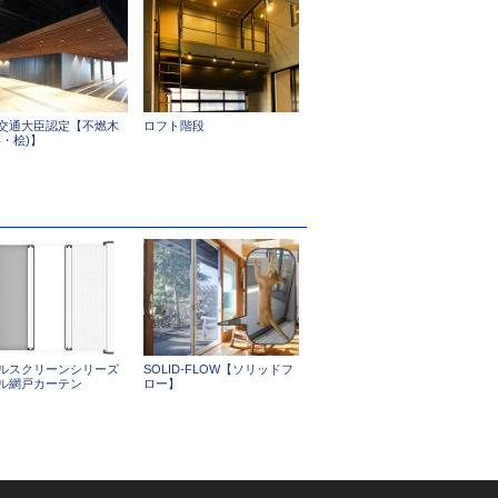
交通大臣認定【不燃木
ロフト階段
杉・桧)】
ルスクリーンシリーズ
SOLID-FLOW【ソリッドフ
ル網戸カーテン
ロー】