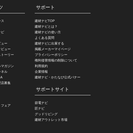
ツ
サポート
ース
建材ナビTOP
建材ナビとは？
ナビ
建材ナビの使い方
よくある質問
ビュー
建材ナビに出展する
タビュー
掲載メーカーマイページ
ストーリー
プライバシーポリシー
権利侵害情報の削除について
ルマガジン
利用規約
ンネル
企業情報
A
建材ナビ・かたなび公式バナー
理店募集
サポートサイト
節電ナビ
・フェア
匠ナビ
グッドリビング
建材アウトレット市場