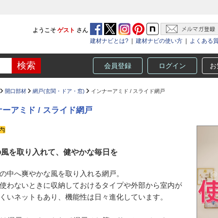
ようこそ
ゲスト
さん
建材ナビとは?
|
建材ナビの使い方
|
よくある
会員登録
ログイン
お
開口部材
網戸(玄関・ドア・窓)
インナーアミド / スライド網戸
ーアミド / スライド網戸
の風を取り入れて、健やかな毎日を
の中へ爽やかな風を取り入れる網戸。
使わないときに収納しておけるタイプや外部から室内が
くいネットもあり、機能性は日々進化しています。