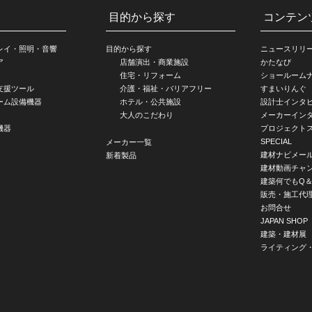
目的から探す
コンテン
レイ・照明・音響
目的から探す
ニュースリリ
ア
店舗演出・商業施設
かたなび
住宅・リフォーム
ショールーム
支援ツール
介護・福祉・バリアフリー
すまいりんぐ
ーム設備機器
ホテル・公共施設
設計士インタ
大人のこだわり
メーカーイン
機器
プロジェクト
SPECIAL
メーカー一覧
建材ナビメー
新着製品
建材動画チャ
建築何でもQ＆
販売・施工代
お問合せ
JAPAN SHOP
建築・建材展
ライティング