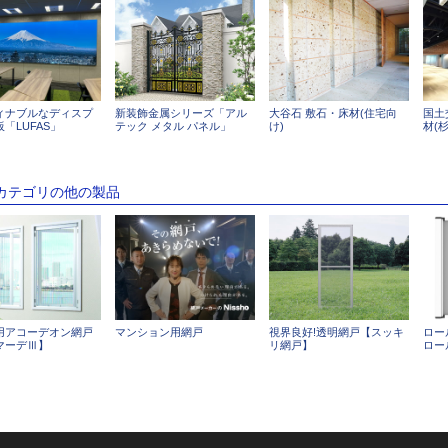
ィナブルなディスプ
新装飾金属シリーズ「アル
大谷石 敷石・床材(住宅向
国土
「LUFAS」
テック メタル パネル」
け)
材(
のカテゴリの他の製品
用アコーデオン網戸
マンション用網戸
視界良好!透明網戸【スッキ
ロー
マーデⅢ】
リ網戸】
ロー