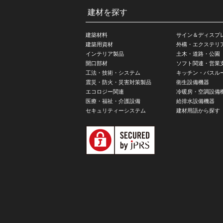
建材を探す
建築材料
サイン＆ディスプ
建築用資材
外構・エクステリ
インテリア製品
土木・道路・公園
開口部材
ソフト関連・営業
工法・技術・システム
キッチン・バスル
震災・防火・災害対策製品
衛生設備機器
エコロジー関連
冷暖房・空調設備
医療・福祉・介護設備
給排水設備機器
セキュリティーシステム
建材用語から探す