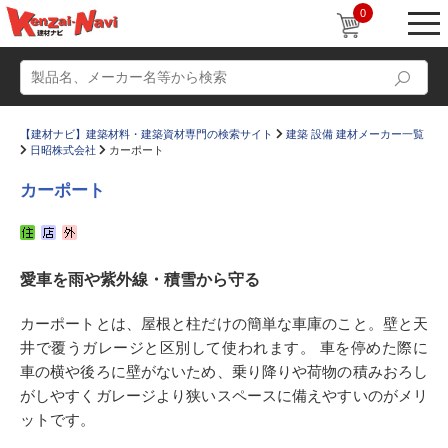
0
【建材ナビ】建築材料・建築資材専門の検索サイト
建築 設備 建材メーカー一覧
日昭株式会社
カーポート
カーポート
動画
ショールーム
愛車を雨や紫外線・積雪から守る
かたなび
コラム
すまいリング
設計士インタビュー
カーポートとは、屋根と柱だけの簡単な車庫のこと。壁と天
井で覆うガレージと区別して使われます。 車を停めた際に
Q＆A
販売・施工代理店募集
車の横や後ろに壁がないため、乗り降りや荷物の積みおろし
お気に入り
がしやすくガレージより狭いスペースに備えやすいのがメリ
ットです。