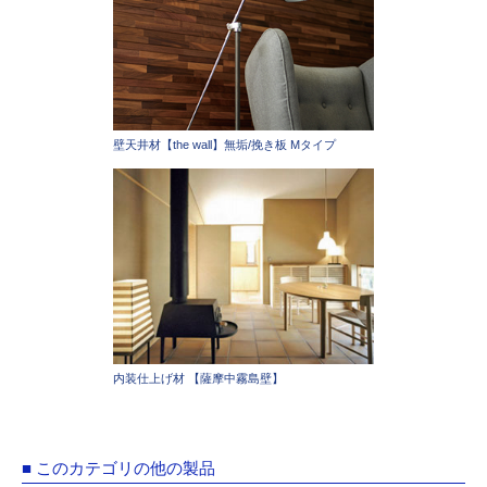
壁天井材【the wall】無垢/挽き板 Mタイプ
内装仕上げ材 【薩摩中霧島壁】
■ このカテゴリの他の製品