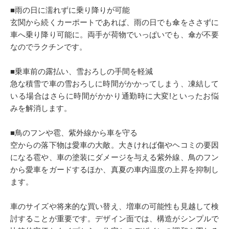
■雨の日に濡れずに乗り降りが可能
玄関から続くカーポートであれば、雨の日でも傘をささずに
車へ乗り降り可能に。両手が荷物でいっぱいでも、傘が不要
なのでラクチンです。
■乗車前の露払い、雪おろしの手間を軽減
急な積雪で車の雪おろしに時間がかかってしまう、凍結して
いる場合はさらに時間がかかり通勤時に大変!といったお悩
みを解消します。
■鳥のフンや雹、紫外線から車を守る
空からの落下物は愛車の大敵。大きければ傷やヘコミの要因
になる雹や、車の塗装にダメージを与える紫外線、鳥のフン
から愛車をガードするほか、真夏の車内温度の上昇を抑制し
ます。
車のサイズや将来的な買い替え、増車の可能性も見越して検
討することが重要です。デザイン面では、構造がシンプルで