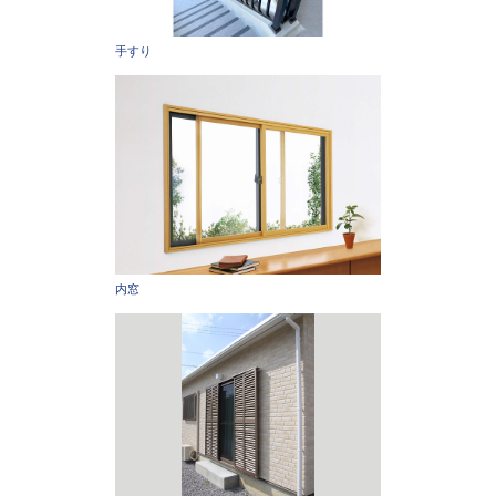
手すり
内窓