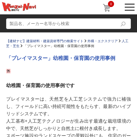
0
【建材ナビ】建築材料・建築資材専門の検索サイト
外構・エクステリア
人工
芝・芝生
「プレイマスター」幼稚園・保育園の使用事例
「プレイマスター」幼稚園・保育園の使用事例
動画
ショールーム
幼稚園・保育園の使用事例です
かたなび
コラム
すまいリング
設計士インタビュー
プレイマスターは、天然芝を人工芝システムで強力に補強
し、フィールドに高い持続可能性をもたらす、最新のハイブ
Q＆A
販売・施工代理店募集
リッドシステムです。
お気に入り
人工基布+人工芝テクノロジーが生み出す最適な栽培環境の
中で、天然芝がしっかりと自然土に根付き成長します。
スポーツ施設やランドスケープの景観以外にも、住宅のガー