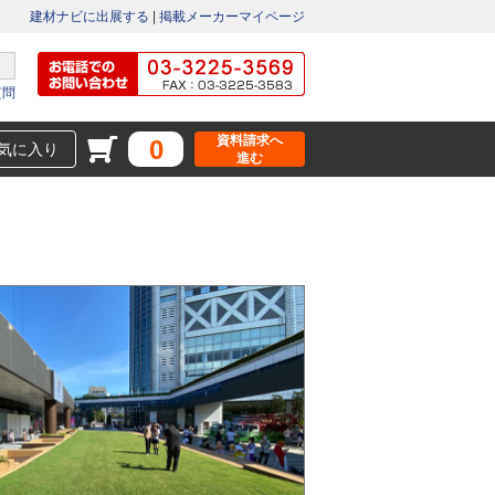
建材ナビに出展する
|
掲載メーカーマイページ
質問
資料請求へ
0
気に入り
進む