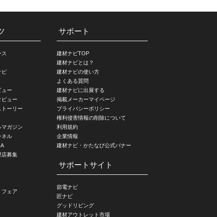
ツ
サポート
ース
建材ナビTOP
建材ナビとは？
ナビ
建材ナビの使い方
よくある質問
ビュー
建材ナビに出展する
タビュー
掲載メーカーマイページ
ストーリー
プライバシーポリシー
権利侵害情報の削除について
ルマガジン
利用規約
ンネル
企業情報
A
建材ナビ・かたなび公式バナー
理店募集
サポートサイト
節電ナビ
・フェア
匠ナビ
グッドリビング
建材アウトレット市場