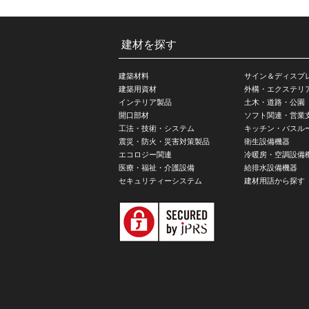
建材を探す
建築材料
サイン＆ディスプ
建築用資材
外構・エクステリ
インテリア製品
土木・道路・公園
開口部材
ソフト関連・営業
工法・技術・システム
キッチン・バスル
震災・防火・災害対策製品
衛生設備機器
エコロジー関連
冷暖房・空調設備
医療・福祉・介護設備
給排水設備機器
セキュリティーシステム
建材用語から探す