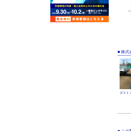
■ 株
ダスト
■ こ