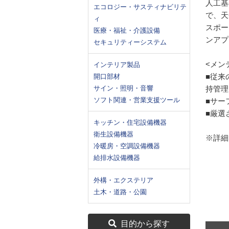
人工基
エコロジー・サスティナビリテ
で、天
ィ
スポー
医療・福祉・介護設備
ンアプ
セキュリティーシステム
<メン
インテリア製品
■従来
開口部材
サイン・照明・音響
持管理
ソフト関連・営業支援ツール
■サー
■厳選
キッチン・住宅設備機器
衛生設備機器
※詳細
冷暖房・空調設備機器
給排水設備機器
外構・エクステリア
土木・道路・公園
目的から探す