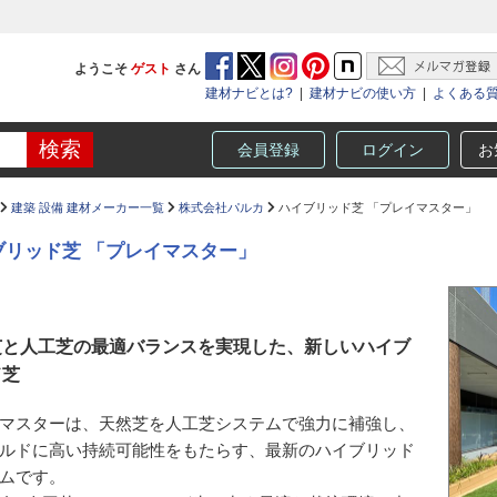
ようこそ
ゲスト
さん
建材ナビとは?
|
建材ナビの使い方
|
よくある
会員登録
ログイン
お
建築 設備 建材メーカー一覧
株式会社パルカ
ハイブリッド芝 「プレイマスター」
ブリッド芝 「プレイマスター」
芝と人工芝の最適バランスを実現した、新しいハイブ
ド芝
マスターは、天然芝を人工芝システムで強力に補強し、
ルドに高い持続可能性をもたらす、最新のハイブリッド
ムです。