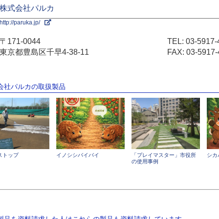
株式会社パルカ
http://paruka.jp/
〒171-0044
TEL:
03-5917-
東京都豊島区千早4-38-11
FAX: 03-5917-
式会社パルカの取扱製品
ストップ
イノシシバイバイ
「プレイマスター」市役所
シカ
の使用事例
の製品を資料請求した人はこれらの製品も資料請求しています