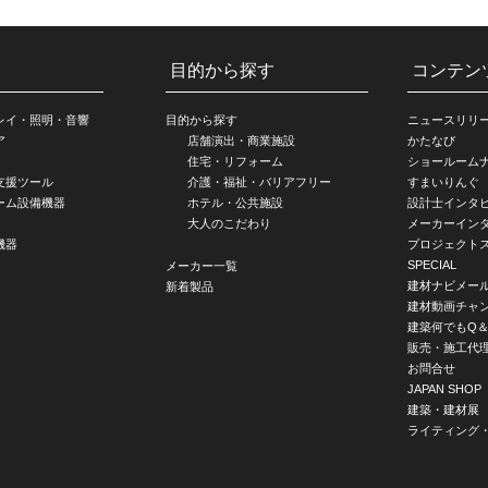
目的から探す
コンテン
レイ・照明・音響
目的から探す
ニュースリリ
ア
店舗演出・商業施設
かたなび
住宅・リフォーム
ショールーム
支援ツール
介護・福祉・バリアフリー
すまいりんぐ
ーム設備機器
ホテル・公共施設
設計士インタ
大人のこだわり
メーカーイン
機器
プロジェクト
SPECIAL
メーカー一覧
建材ナビメー
新着製品
建材動画チャ
建築何でもQ＆
販売・施工代
お問合せ
JAPAN SHOP
建築・建材展
ライティング