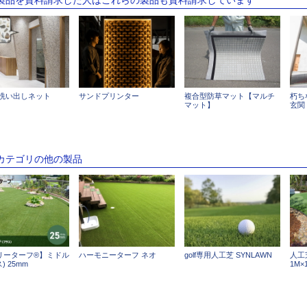
 洗い出しネット
サンドプリンター
複合型防草マット【マルチ
朽ち
マット】
玄関
のカテゴリの他の製品
リーターフ®】ミドル
ハーモニーターフ ネオ
golf専用人工芝 SYNLAWN
人工
) 25mm
1M×