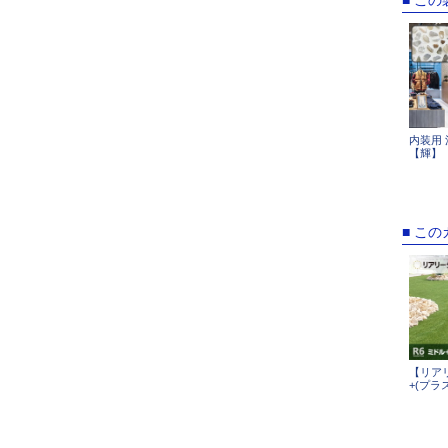
内装用
【輝】
■ こ
【リア
+(プラス