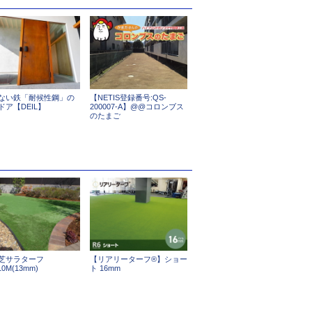
ない鉄「耐候性鋼」の
【NETIS登録番号:QS-
ドア【DEIL】
200007-A】@@コロンブス
のたまご
芝サラターフ
【リアリーターフ®】ショー
10M(13mm)
ト 16mm