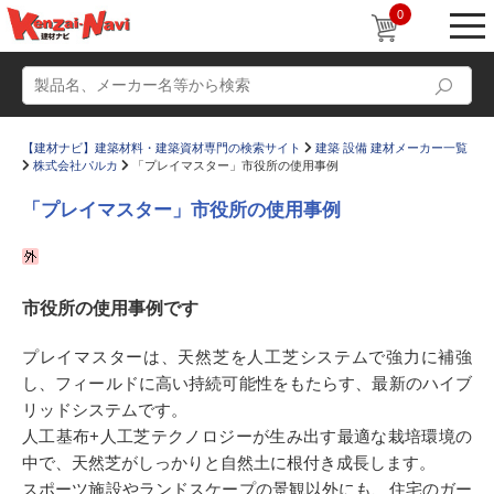
0
【建材ナビ】建築材料・建築資材専門の検索サイト
建築 設備 建材メーカー一覧
株式会社パルカ
「プレイマスター」市役所の使用事例
「プレイマスター」市役所の使用事例
動画
ショールーム
市役所の使用事例です
かたなび
コラム
すまいリング
設計士インタビュー
プレイマスターは、天然芝を人工芝システムで強力に補強
し、フィールドに高い持続可能性をもたらす、最新のハイブ
Q＆A
販売・施工代理店募集
リッドシステムです。
お気に入り
人工基布+人工芝テクノロジーが生み出す最適な栽培環境の
中で、天然芝がしっかりと自然土に根付き成長します。
スポーツ施設やランドスケープの景観以外にも、住宅のガー