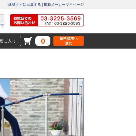
建材ナビに出展する
|
掲載メーカーマイページ
質問
資料請求へ
0
気に入り
進む