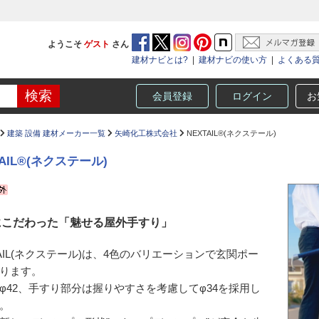
ようこそ
ゲスト
さん
建材ナビとは?
|
建材ナビの使い方
|
よくある
会員登録
ログイン
お
建築 設備 建材メーカー一覧
矢崎化工株式会社
NEXTAIL®(ネクステール)
TAIL®(ネクステール)
にこだわった「魅せる屋外手すり」
TAIL(ネクステール)は、4色のバリエーションで玄関ポー
ります。
φ42、手すり部分は握りやすさを考慮してφ34を採用し
。