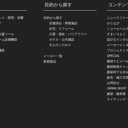
目的から探す
コンテン
レイ・照明・音響
目的から探す
ニュースリリ
ア
店舗演出・商業施設
かたなび
住宅・リフォーム
ショールーム
支援ツール
介護・福祉・バリアフリー
すまいりんぐ
ーム設備機器
ホテル・公共施設
設計士インタ
大人のこだわり
メーカーイン
機器
プロジェクト
SPECIAL
メーカー一覧
建材ナビメー
新着製品
建材動画チャ
建築何でもQ＆
販売・施工代
お問合せ
JAPAN SHOP
建築・建材展
ライティング