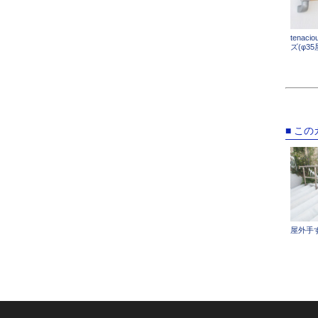
tenac
ズ(φ3
■ こ
屋外手