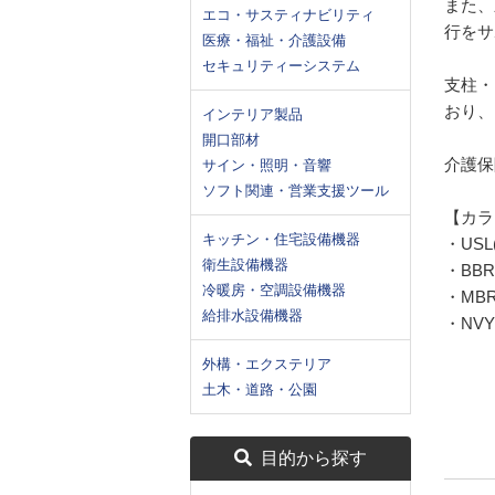
また、
エコ・サスティナビリティ
行をサ
医療・福祉・介護設備
セキュリティーシステム
支柱・
おり、
インテリア製品
開口部材
介護保
サイン・照明・音響
ソフト関連・営業支援ツール
【カラ
キッチン・住宅設備機器
・US
衛生設備機器
・BB
冷暖房・空調設備機器
・MB
給排水設備機器
・NV
外構・エクステリア
土木・道路・公園
目的から探す