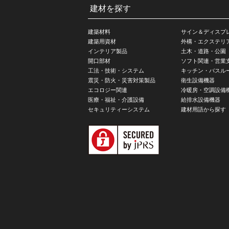
建材を探す
建築材料
サイン＆ディスプ
建築用資材
外構・エクステリ
インテリア製品
土木・道路・公園
開口部材
ソフト関連・営業
工法・技術・システム
キッチン・バスル
震災・防火・災害対策製品
衛生設備機器
エコロジー関連
冷暖房・空調設備
医療・福祉・介護設備
給排水設備機器
セキュリティーシステム
建材用語から探す