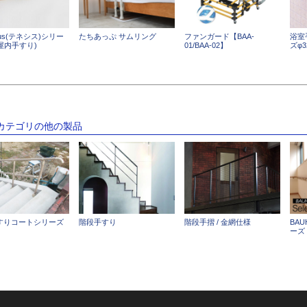
ious(テネシス)シリー
たちあっぷ サムリング
ファンガード【BAA-
浴室
5屋内手すり)
01/BAA-02】
ズφ3
のカテゴリの他の製品
すりコートシリーズ
階段手すり
階段手摺 / 金網仕様
BAU
ーズ