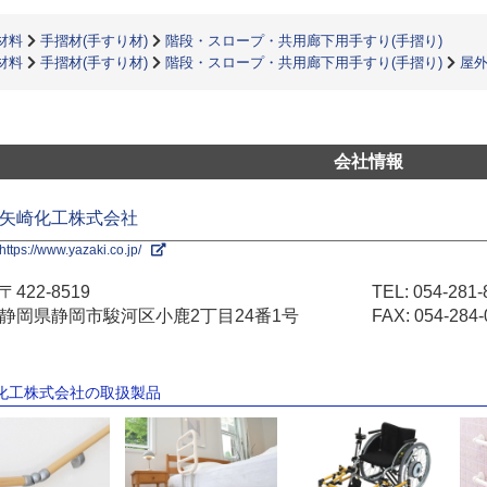
材料
手摺材(手すり材)
階段・スロープ・共用廊下用手すり(手摺り)
材料
手摺材(手すり材)
階段・スロープ・共用廊下用手すり(手摺り)
屋外
会社情報
矢崎化工株式会社
https://www.yazaki.co.jp/
〒422-8519
TEL:
054-281-
静岡県静岡市駿河区小鹿2丁目24番1号
FAX: 054-284-
崎化工株式会社の取扱製品