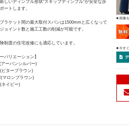
新しいディンプル形状”スキップディンプル”が安全な歩
ポートします。
■ 画像
ブラケット間の最大取付スパンは1500mmと広くなって
ジョイント数と施工工数の削減が可能です。
険制度の住宅改修にも適応しています。
■ 今す
ーバリエーション】
デ
L(アーバンシルバー)
R(ビターブラウン)
R(マロンブラウン)
Y(ネイビー)