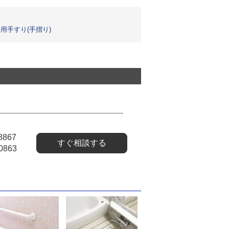
用手すり(手摺り)
8867
すぐ相談する
0863