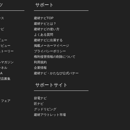
ツ
サポート
ース
建材ナビTOP
建材ナビとは？
ナビ
建材ナビの使い方
よくある質問
ビュー
建材ナビに出展する
タビュー
掲載メーカーマイページ
ストーリー
プライバシーポリシー
権利侵害情報の削除について
ルマガジン
利用規約
ンネル
企業情報
A
建材ナビ・かたなび公式バナー
理店募集
サポートサイト
節電ナビ
・フェア
匠ナビ
グッドリビング
建材アウトレット市場