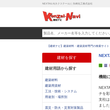
NEXTAIL®(ネクステール)｜矢崎化工株式会社
【建材ナビ】建築材料・建築資材専門の検索サイト
NEX
建材を探す
建材用語から探す
機能
建築材料
建築用資材
NEX
工法・技術・システム
チを彩
用途別・場所別
支柱は
ました
震災・防火・災害対策製品