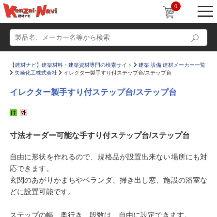
0
【建材ナビ】建築材料・建築資材専門の検索サイト
建築 設備 建材メーカー一覧
矢崎化工株式会社
イレクター製手すり付ステップ台/ステップ台
イレクター製手すり付ステップ台/ステップ台
動画
ショールーム
寸法オーダー可能な手すり付ステップ台/ステップ台
かたなび
コラム
すまいリング
設計士インタビュー
自由に形状を作れるので、規格品が設置出来ない場所にも対
応できます。
Q＆A
販売・施工代理店募集
玄関のあがりかまちやベランダ、掃き出し窓、施設の浴室な
お気に入り
どに設置可能です。
ステップの幅、奥行き、段数は、自由に設定できます。