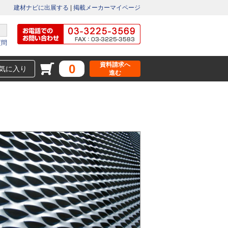
建材ナビに出展する
|
掲載メーカーマイページ
質問
資料請求へ
0
気に入り
進む