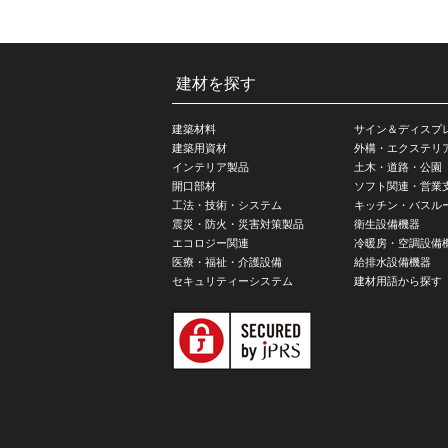
建材を探す
建築材料
サイン＆ディスプ
建築用資材
外構・エクステリ
インテリア製品
土木・道路・公園
開口部材
ソフト関連・営業
工法・技術・システム
キッチン・バスル
震災・防火・災害対策製品
衛生設備機器
エコロジー関連
冷暖房・空調設備
医療・福祉・介護設備
給排水設備機器
セキュリティーシステム
建材用語から探す