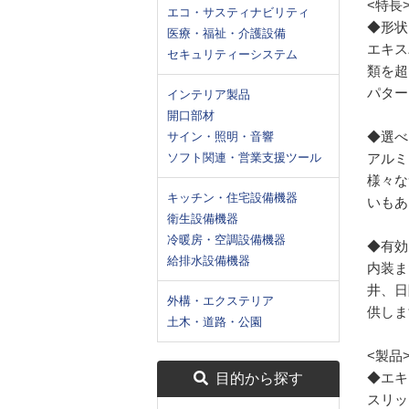
<特長
エコ・サスティナビリティ
◆形状
医療・福祉・介護設備
エキス
セキュリティーシステム
類を超
パター
インテリア製品
開口部材
◆選べ
サイン・照明・音響
ソフト関連・営業支援ツール
アルミ
様々な
キッチン・住宅設備機器
いもあ
衛生設備機器
冷暖房・空調設備機器
◆有効
給排水設備機器
内装ま
井、日
外構・エクステリア
供しま
土木・道路・公園
<製品
◆エキ
目的から探す
スリッ