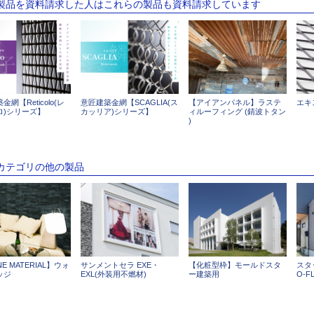
の製品を資料請求した人はこれらの製品も資料請求しています
網【Reticolo(レ
意匠建築金網【SCAGLIA(ス
【アイアンパネル】ラステ
エキ
ロ)シリーズ】
カッリア)シリーズ】
ィルーフィング (錆波トタン
)
のカテゴリの他の製品
E MATERIAL】ウォ
サンメントセラ EXE・
【化粧型枠】モールドスタ
スタ
ッジ
EXL(外装用不燃材)
ー建築用
O-F