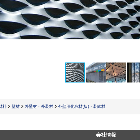
材料
壁材
外壁材・外装材
外壁用化粧材(板)・装飾材
会社情報