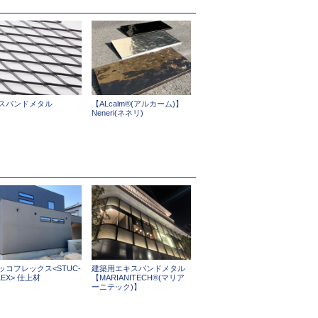
スパンドメタル
【ALcalm®(アルカーム)】
Neneri(ネネリ)
ッコフレックス<STUC-
建築用エキスパンドメタル
LEX> 仕上材
【MARIANITECH®(マリア
ーニテック)】