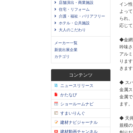
店舗演出・商業施設
イン性
住宅・リフォーム
よって
介護・福祉・バリアフリー
られ、
ホテル・公共施設
応じて
大人のこだわり
◆金網
メーカー一覧
吟味さ
新規出展企業
アルミ
カテゴリ
ります
きます
コンテンツ
◆ ス
ニュースリリース
金属ス
かたなび
金属で
ます。
ショールームナビ
すまいりんぐ
◆ 天
建材ナビジャーナル
規模の
建材動画チャンネル
創りだ