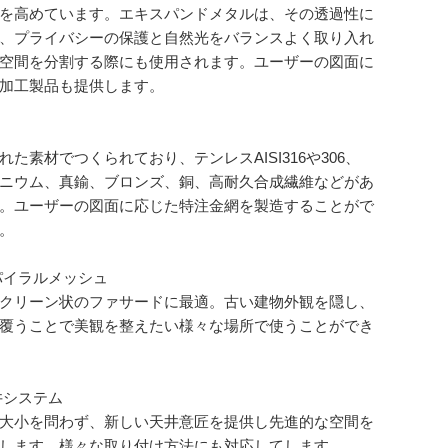
を高めています。エキスパンドメタルは、その透過性に
、プライバシーの保護と自然光をバランスよく取り入れ
空間を分割する際にも使用されます。ユーザーの図面に
加工製品も提供します。
れた素材でつくられており、テンレスAISI316や306、
ニウム、真鍮、ブロンズ、銅、高耐久合成繊維などがあ
。ユーザーの図面に応じた特注金網を製造することがで
。
パイラルメッシュ
クリーン状のファサードに最適。古い建物外観を隠し、
覆うことで美観を整えたい様々な場所で使うことができ
井システム
大小を問わず、新しい天井意匠を提供し先進的な空間を
します。様々な取り付け方法にも対応してします。