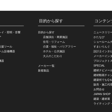
目的から探す
コンテン
レイ・照明・音響
目的から探す
ニュースリリ
ア
店舗演出・商業施設
かたなび
住宅・リフォーム
ショールーム
支援ツール
介護・福祉・バリアフリー
すまいりんぐ
ーム設備機器
ホテル・公共施設
設計士インタ
大人のこだわり
メーカーイン
機器
プロジェクト
SPECIAL
メーカー一覧
建材ナビメー
新着製品
建材動画チャ
建築何でもQ＆
販売・施工代
お問合せ
JAPAN SHOP
建築・建材展
ライティング