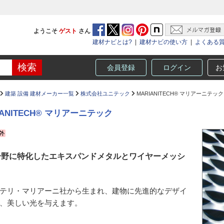
ようこそ
ゲスト
さん
建材ナビとは?
|
建材ナビの使い方
|
よくある
会員登録
ログイン
お
建築 設備 建材メーカー一覧
株式会社ユニテック
MARIANITECH® マリアーニテック
IANITECH® マリアーニテック
分野に特化したエキスパンドメタルとワイヤーメッシ
テリ・マリアーニ社から生まれ、建物に先進的なデザイ
、美しい光を与えます。