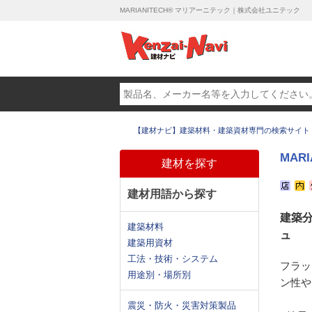
MARIANITECH® マリアーニテック｜株式会社ユニテック
【建材ナビ】建築材料・建築資材専門の検索サイト
MAR
建材を探す
建材用語から探す
建築
建築材料
ュ
建築用資材
工法・技術・システム
フラッ
用途別・場所別
ン性や
震災・防火・災害対策製品