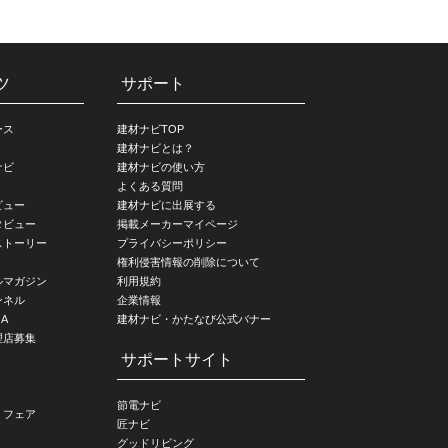
ツ
サポート
ース
建材ナビTOP
建材ナビとは？
ナビ
建材ナビの使い方
よくある質問
ビュー
建材ナビに出展する
タビュー
掲載メーカーマイページ
ストーリー
プライバシーポリシー
権利侵害情報の削除について
ルマガジン
利用規約
ンネル
企業情報
A
建材ナビ・かたなび公式バナー
理店募集
サポートサイト
節電ナビ
・フェア
匠ナビ
グッドリビング