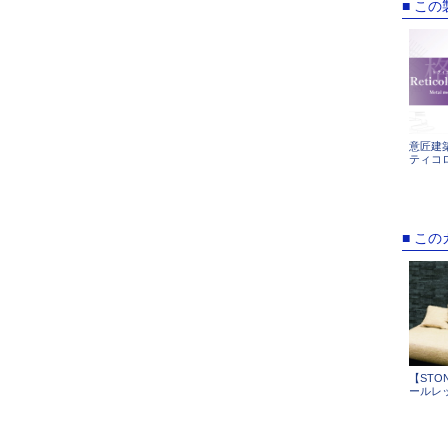
■ こ
意匠建築金
ティコ
■ こ
【STON
ールレ