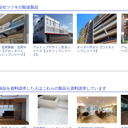
式会社ツヅキの取扱製品
・玄関幕板・玄関キ
アルトップデザイン笠木シ
オーダー手すり【コスモト
アル
ー【グロンダート、
リーズ【ユナトップシリー
ップシリーズ】
ーズ
ルトップシリーズ】
ズ】
の製品を資料請求した人はこれらの製品も資料請求しています