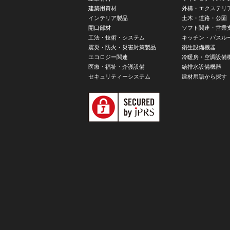
建築用資材
外構・エクステリ
インテリア製品
土木・道路・公園
開口部材
ソフト関連・営業
工法・技術・システム
キッチン・バスル
震災・防火・災害対策製品
衛生設備機器
エコロジー関連
冷暖房・空調設備
医療・福祉・介護設備
給排水設備機器
セキュリティーシステム
建材用語から探す