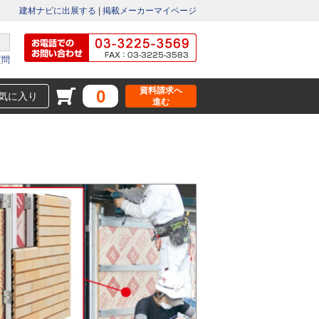
建材ナビに出展する
|
掲載メーカーマイページ
質問
資料請求へ
0
気に入り
進む