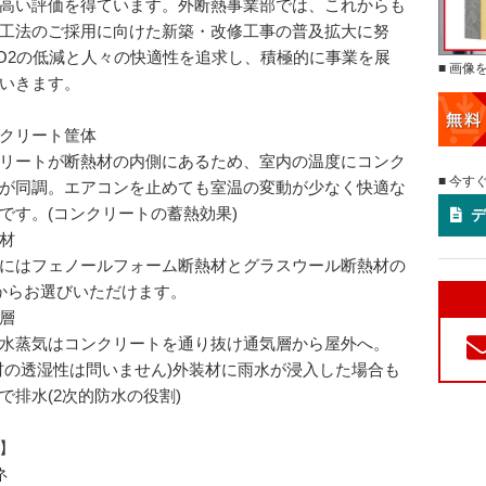
高い評価を得ています。外断熱事業部では、これからも
工法のご採用に向けた新築・改修工事の普及拡大に努
O2の低減と人々の快適性を追求し、積極的に事業を展
■ 画像
いきます。
クリート筐体
リートが断熱材の内側にあるため、室内の温度にコンク
■ 今す
が同調。エアコンを止めても室温の変動が少なく快適な
です。(コンクリートの蓄熱効果)
デ
材
にはフェノールフォーム断熱材とグラスウール断熱材の
からお選びいただけます。
層
水蒸気はコンクリートを通り抜け通気層から屋外へ。
材の透湿性は問いません)外装材に雨水が浸入した場合も
で排水(2次的防水の役割)
】
ネ