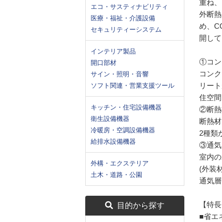
重ね、
エコ・サスティナビリティ
外断熱
医療・福祉・介護設備
め、C
セキュリティーシステム
開して
インテリア製品
①コン
開口部材
コンク
サイン・照明・音響
リート
ソフト関連・営業支援ツール
住空間
キッチン・住宅設備機器
②断熱
衛生設備機器
断熱材
冷暖房・空調設備機器
2種類
給排水設備機器
③通気
室内の
外構・エクステリア
(外装
土木・道路・公園
通気層
【特長
目的から探す
■省エ