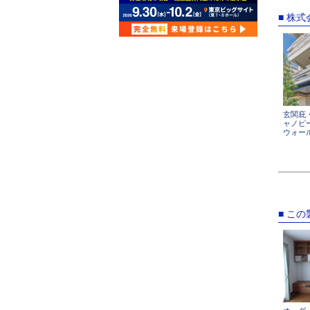
■ 株
玄関庇
ャノピ
ウォー
■ こ