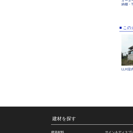
オーダ
納棚・
■ こ
LLH
建材を探す
建築材料
サイン＆ディスプ