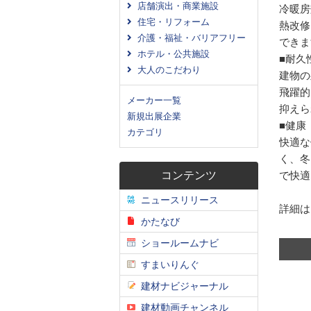
店舗演出・商業施設
冷暖房
住宅・リフォーム
熱改修
介護・福祉・バリアフリー
できま
ホテル・公共施設
■耐久
大人のこだわり
建物の
飛躍的
メーカー一覧
抑えら
新規出展企業
■健康
カテゴリ
快適な
く、冬
コンテンツ
で快適
ニュースリリース
詳細は
かたなび
ショールームナビ
すまいりんぐ
建材ナビジャーナル
建材動画チャンネル