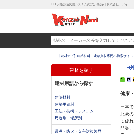
LLH外断熱通気層システム(乾式外断熱)｜株式会社ツヅキ
【建材ナビ】建築材料・建築資材専門の検索サイト
LLH
建材を探す
建材用語から探す
健康
建築材料
建築用資材
日本で
工法・技術・システム
北欧の
用途別・場所別
に優れ
開発。
震災・防火・災害対策製品