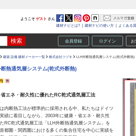
ようこそ
ゲスト
さん
建材ナビとは?
|
建材ナビの使い方
|
よくある
会員登録
ログイン
お
建築 設備 建材メーカー一覧
株式会社ツヅキ
LLH外断熱通気層システム(乾式外断熱)
外断熱通気層システム(乾式外断熱)
・省エネ・耐久性に優れたRC乾式通気層工法
は内断熱工法が標準的に採用される中、私たちはドイツ
実績に着目しながら、2003年に健康・省エネ・耐久性
たRC乾式通気層工法「LLH外断熱通気層システム」を
首都圏・関西圏における多くの集合住宅を中心に実績を