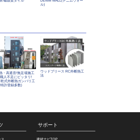
調 磁器質タイル
DENIM WALL(デニムウォー
ル)
ウッドブリース RC外断熱工
熱・高遮音!無足場施工
法
!職人不足にピッタリ!
C乾式外断熱ガンバリ工
(特許登録多数)
ツ
サポート
ース
建材ナビTOP