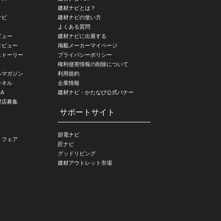
建材ナビとは？
ナビ
建材ナビの使い方
よくある質問
ビュー
建材ナビに出展する
タビュー
掲載メーカーマイページ
ストーリー
プライバシーポリシー
権利侵害情報の削除について
ルマガジン
利用規約
ンネル
企業情報
A
建材ナビ・かたなび公式バナー
理店募集
サポートサイト
節電ナビ
・フェア
匠ナビ
グッドリビング
建材アウトレット市場