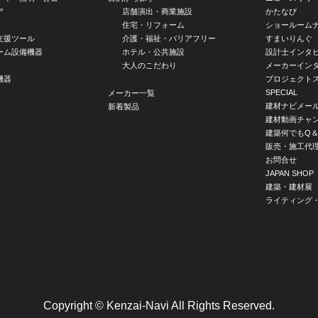
ア
店舗演出・商業施設
かたなび
住宅・リフォーム
ショールーム
支援ツール
介護・福祉・バリアフリー
すまいりんぐ
ーム設備機器
ホテル・公共施設
設計士インタ
大人のこだわり
メーカーイン
機器
プロジェクト
SPECIAL
メーカー一覧
建材ナビメー
新着製品
建材動画チャ
建築何でもQ＆
販売・施工代
お問合せ
JAPAN SHOP
建築・建材展
ライティング
Copyright © Kenzai-Navi All Rights Reserved.