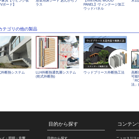
ー家具【リビング収
浴室用床シート あんからプ
【VINTAGE WOOD
木目
TVボード】
ラス
PANEL】ヴィンテージ加工
ウッドパネル
のカテゴリの他の製品
湿式外断熱システム
LLH外断熱通気層システム
ウッドブリース外断熱工法
高断
(乾式外断熱)
可能
「R
法」
目的から探す
コンテン
レイ・照明・音響
目的から探す
ニュースリリ