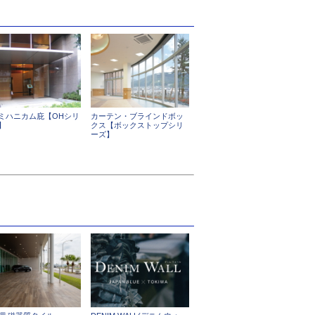
ミハニカム庇【OHシリ
カーテン・ブラインドボッ
】
クス【ボックストップシリ
ーズ】