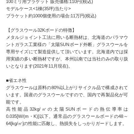
100ミリ用ブラケット 販売価格:110円(税込)
モデルケース<1棟(35坪)当たり>
ブラケット約1000個使用の場合:11万円(税込)
【グラスウール32Kボードの特徴】
メタルジョイント工法に用いる断熱材は、北海道のパラマウ
ントガラス工業様の「太陽SUNボード外断」グラスウールを
専用サイズにて製造提供して頂いています。北海道内では採
用実績の多い断熱材ですが、本州以南では当社のみの取り扱
いとなります(2021年11月現在)。
■省エネ性
グラスウールは原料の80%以上がリサイクル品で構成されて
います。国産のグラスウールですので、国内で再製品化が可
能です。
高性能品32kg/㎥の太陽SUNボードの熱伝導率は
0.035[W/(m・K)]以下。通常品のグラスウールボードの48～
64[kg/㎥]の性能に匹敵し、熱損失をしっかりガードします。