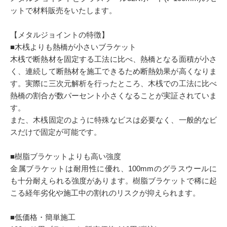
ットで材料販売をいたします。
【メタルジョイントの特徴】
■木桟よりも熱橋が小さいブラケット
木桟で断熱材を固定する工法に比べ、熱橋となる面積が小さ
く、連続して断熱材を施工できるため断熱効果が高くなりま
す。実際に三次元解析を行ったところ、木桟での工法に比べ
熱橋の割合が数パーセント小さくなることが実証されていま
す。
また、木桟固定のように特殊なビスは必要なく、一般的なビ
スだけで固定が可能です。
■樹脂ブラケットよりも高い強度
金属ブラケットは耐用性に優れ、100mmのグラスウールに
も十分耐えられる強度があります。樹脂ブラケットで稀に起
こる経年劣化や施工中の割れのリスクが抑えられます。
■低価格・簡単施工