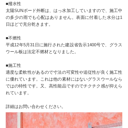
■撥水性
太陽SUNボード外断は、はっ水加工していますので、施工中
の多少の雨でも心配はありません。表面に付着した水分は1
日ほどで充分乾きます。
■不燃性
平成12年5月31日に施行された建設省告示1400号で、グラス
ウール板は法定不燃材となりました。
■施工性
適度な柔軟性があるので寸法の可変性や追従性が良く施工性
に優れています。これは他の素材にはないグラスウールなら
ではの特性です。又、高性能品ですのでチクチク感が抑えら
れています。
詳細はお問い合わせください。