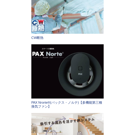
CW断熱
PAX Nrorte®(バックス・ノルテ)【多機能第三種
換気ファン】