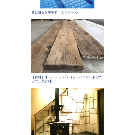
高日射反射率塗料「ミラクール」
【古材】オールドランバー(ツーバイボード)(ブ
ラウン系古材)