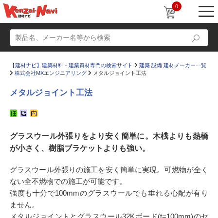
0
【建材ナビ】建築材料・建築資材専門の検索サイト
建築 設備 建材メーカー一覧
株式会社MXエンジニアリング
メタルジョイント工法
メタルジョイント工法
動画
ショールーム
グラスウール外張りをより安く簡単に。木桟よりも熱橋
かたなび
コラム
が小さく、樹脂ブラケットよりも強い。
すまいリング
設計士インタビュー
グラスウール外張りの施工を安く簡単に実現。可燃物が全く
Q＆A
販売・施工代理店募集
ない全不燃物での施工が可能です。
お気に入り
強度も十分で100mmのグラスウールでも垂れる心配が有り
ません。
メタルジョイントとグラスウール32Kボード(t=100mm)のセ