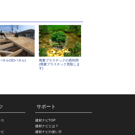
パネル(SDパネル)
廃棄プラスチックの再利用
(廃棄プラスチック買取しま
す)
ツ
サポート
ース
建材ナビTOP
建材ナビとは？
ナビ
建材ナビの使い方