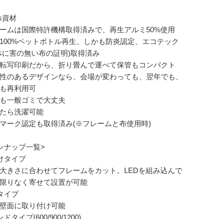
s資材
ームは国際特許機構取得済みで、再生アルミ50%使用
100%ペットボトル再生、しかも防炎認定、エコテック
体に害の無い布の証明)取得済み
転写印刷だから、折り畳んで運べて保管もコンパクト
性のあるデザインなら、会場が変わっても、翌年でも、
も再利用可
も一般ゴミで大丈夫
たら洗濯可能
マーク認定も取得済み(※フレームと布使用時)
ンナップ一覧>
けタイプ
大きさに合わせてフレームをカット。LEDを組み込んで
限りなく寄せて設置が可能
タイプ
壁面に取り付け可能
ドタイプ(600/900/1200)