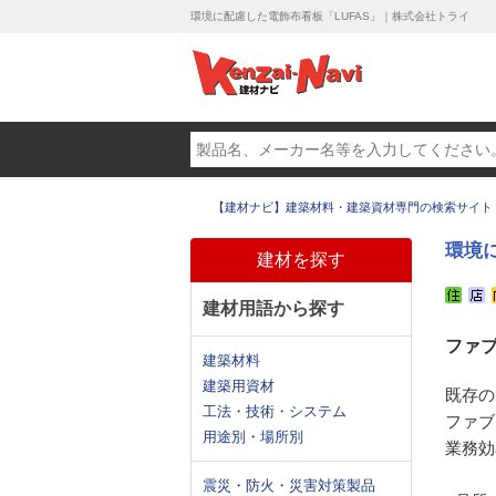
環境に配慮した電飾布看板「LUFAS」｜株式会社トライ
【建材ナビ】建築材料・建築資材専門の検索サイト
環境
建材を探す
建材用語から探す
ファ
建築材料
建築用資材
既存の
工法・技術・システム
ファブ
用途別・場所別
業務効
震災・防火・災害対策製品