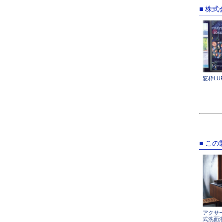
■ 株
窓枠LU
■ こ
アクサ
式洗面混