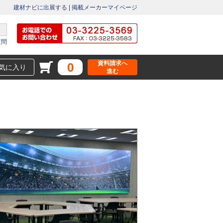
建材ナビに出展する
|
掲載メーカーマイページ
質問
資料請求へ
0
気に入り
進む