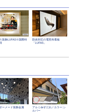
ス装飾LUFAS※国際特
防炎対応の電照布看板
得
「LUFAS」
ダーメード装飾金属
アルミdeすだれ / カラー:シ
ルバー