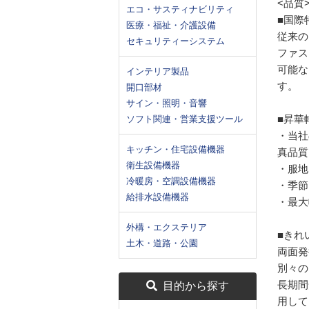
<品質
エコ・サスティナビリティ
■国際
医療・福祉・介護設備
従来の
セキュリティーシステム
ファス
可能な
インテリア製品
す。
開口部材
サイン・照明・音響
■昇華
ソフト関連・営業支援ツール
・当社
キッチン・住宅設備機器
真品質
衛生設備機器
・服地
冷暖房・空調設備機器
・季節
給排水設備機器
・最大
外構・エクステリア
■きれ
土木・道路・公園
両面発
別々の
長期間
目的から探す
用して