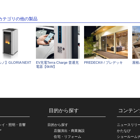
のカテゴリの他の製品
ノ】GLORIA NEXT
EV充電Terra Charge 普通充
PREDECK® / プレデッキ
屋根
電器【6kW】
目的から探す
コンテン
レイ・照明・音響
目的から探す
ニュースリリ
ア
店舗演出・商業施設
かたなび
住宅・リフォーム
ショールーム