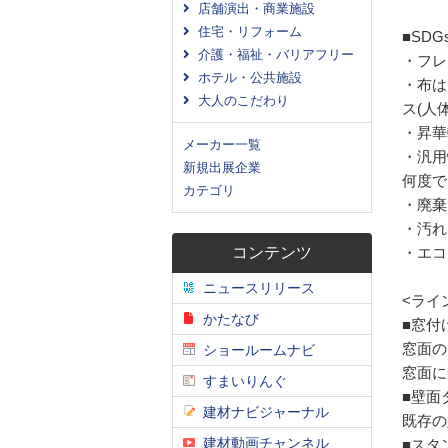
店舗演出・商業施設
住宅・リフォーム
■SDG
介護・福祉・バリアフリー
・フレ
ホテル・公共施設
・布は
大人のこだわり
ス(人
・昇華
メーカー一覧
・汎用
新規出展企業
何度で
カテゴリ
・廃棄
・汚れ
コンテンツ
・エコ
ニュースリリース
<ライ
かたなび
■窓付
窓面の
ショールームナビ
窓面に
すまいりんぐ
■壁面
建材ナビジャーナル
既存の
建材動画チャンネル
■スタン