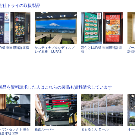
式会社トライの取扱製品
FAS ※国際特許取得
サスティナブルなディスプ
窓付けLUFAS ※国際特許取
ブー
レイ看板「LUFAS」
得
許取
の製品を資料請求した人はこれらの製品も資料請求しています
ーワン セレクト 壁付
鏡面ルーバー
まもるくん ロール
オー
合水栓 220