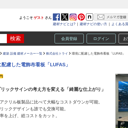
ようこそ
ゲスト
さん
建材ナビとは?
|
建材ナビの使い方
|
よくある
会員登録
ログイン
お
建築 設備 建材メーカー一覧
株式会社トライ
環境に配慮した電飾布看板「LUFAS」
に配慮した電飾布看板「LUFAS」
ブリックサインの考え方を変える「綺麗な仕上がり」
アクリル板製品に比べて大幅なコストダウンが可能。
リックデザインも誰でも交換可能。
率を上げ、総コストをカット。