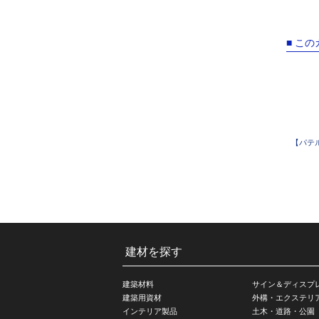
■ こ
【パテル
建材を探す
建築材料
サイン＆ディスプ
建築用資材
外構・エクステリ
インテリア製品
土木・道路・公園