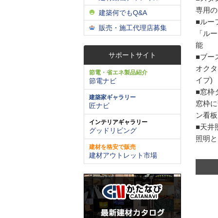
専用の
建築何でもQ&A
■ルー
販売・施工代理店募集
「ルー
能
サポートサイト
■ブー
オクタ
節電・省エネ製品紹介
イプ)
節電ナビ
■窓枠
建築家ギャラリー
窓枠に
匠ナビ
ン看板
インテリアギャラリー
■天井
グッドリビング
照明と
建材を格安で販売
建材アウトレット市場