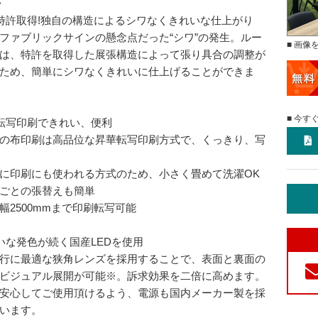
>
特許取得!独自の構造によるシワなくきれいな仕上がり
ファブリックサインの懸念点だった“シワ”の発生。ルー
■ 画像
は、特許を取得した展張構造によって張り具合の調整が
ため、簡単にシワなくきれいに仕上げることができま
■ 今す
転写印刷できれい、便利
の布印刷は高品位な昇華転写印刷方式で、くっきり、写
に印刷にも使われる方式のため、小さく畳めて洗濯OK
ごとの張替えも簡単
幅2500mmまで印刷転写可能
いな発色が続く国産LEDを使用
行に最適な狭角レンズを採用することで、表面と裏面の
ビジュアル展開が可能※。訴求効果を二倍に高めます。
安心してご使用頂けるよう、電源も国内メーカー製を採
います。