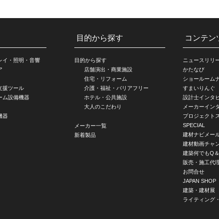
目的から探す
コンテン
レイ・照明・音響
目的から探す
ニュースリリ
ア
店舗演出・商業施設
かたなび
住宅・リフォーム
ショールーム
支援ツール
介護・福祉・バリアフリー
すまいりんぐ
ーム設備機器
ホテル・公共施設
設計士インタ
大人のこだわり
メーカーイン
機器
プロジェクト
SPECIAL
メーカー一覧
建材ナビメー
新着製品
建材動画チャ
建築何でもQ＆
販売・施工代
お問合せ
JAPAN SHOP
建築・建材展
ライティング