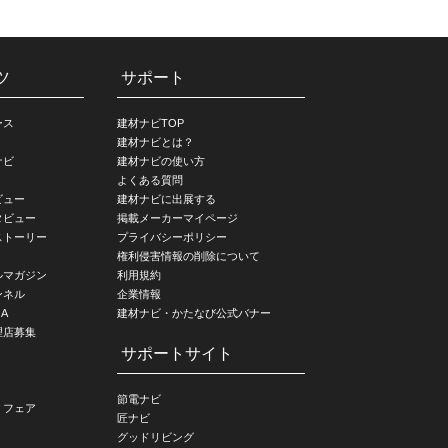
ツ
サポート
ース
建材ナビTOP
建材ナビとは？
ナビ
建材ナビの使い方
よくある質問
ビュー
建材ナビに出展する
タビュー
掲載メーカーマイページ
ストーリー
プライバシーポリシー
権利侵害情報の削除について
ルマガジン
利用規約
ンネル
企業情報
A
建材ナビ・かたなび公式バナー
理店募集
サポートサイト
節電ナビ
・フェア
匠ナビ
グッドリビング