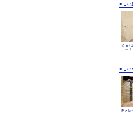
■ こ
壁面化
レージ
■ こ
防火防