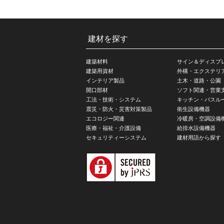
建材を探す
建築材料
サイン＆ディスプ
建築用資材
外構・エクステリ
インテリア製品
土木・道路・公園
開口部材
ソフト関連・営業
工法・技術・システム
キッチン・バスル
震災・防火・災害対策製品
衛生設備機器
エコロジー関連
冷暖房・空調設備
医療・福祉・介護設備
給排水設備機器
セキュリティーシステム
建材用語から探す