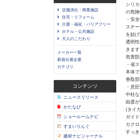
シリカ
店舗演出・商業施設
の危険
住宅・リフォーム
・安全
介護・福祉・バリアフリー
スチー
ホテル・公共施設
を妨げ
大人のこだわり
透明性
きます
メーカー一覧
危害防
新規出展企業
・省ス
カテゴリ
本体で
巻取部
コンテンツ
・意匠
中柱な
ニュースリリース
由度が
かたなび
(タイ
ショールームナビ
ガイド
カクロ
すまいりんぐ
すっき
建材ナビジャーナル