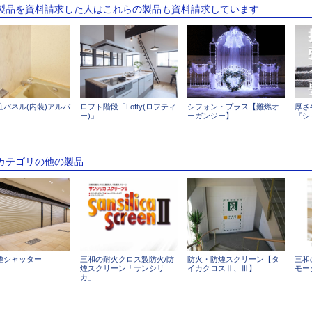
の製品を資料請求した人はこれらの製品も資料請求しています
厚さ
粧パネル(内装)アルパ
ロフト階段「Lofty(ロフティ
シフォン・プラス【難燃オ
『シ
ー)」
ーガンジー】
のカテゴリの他の製品
煙シャッター
三和の耐火クロス製防火/防
防火・防煙スクリーン【タ
三和
煙スクリーン「サンシリ
イカクロスⅡ、Ⅲ】
モー
カ」