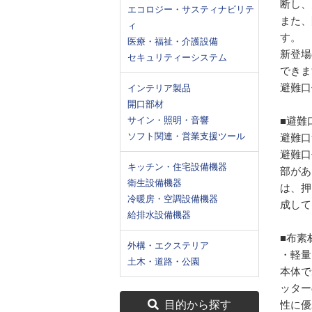
断し、
エコロジー・サスティナビリテ
また、
ィ
す。
医療・福祉・介護設備
新登場
セキュリティーシステム
できま
避難口
インテリア製品
開口部材
サイン・照明・音響
■避難
ソフト関連・営業支援ツール
避難口
避難口
キッチン・住宅設備機器
部があ
衛生設備機器
は、押
冷暖房・空調設備機器
成して
給排水設備機器
■布素
外構・エクステリア
・軽量
土木・道路・公園
本体で
ッター
目的から探す
性に優