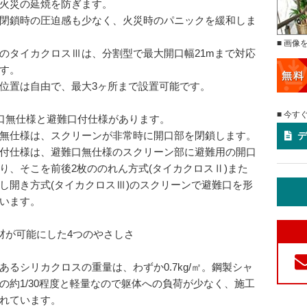
火災の延焼を防ぎます。
閉鎖時の圧迫感も少なく、火災時のパニックを緩和しま
■ 画像
のタイカクロスⅢは、分割型で最大開口幅21mまで対応
す。
位置は自由で、最大3ヶ所まで設置可能です。
■ 今す
口無仕様と避難口付仕様があります。
無仕様は、スクリーンが非常時に開口部を閉鎖します。
デ
付仕様は、避難口無仕様のスクリーン部に避難用の開口
り、そこを前後2枚ののれん方式(タイカクロスⅡ)また
し開き方式(タイカクロスⅢ)のスクリーンで避難口を形
います。
材が可能にした4つのやさしさ
あるシリカクロスの重量は、わずか0.7kg/㎡。鋼製シャ
の約1/30程度と軽量なので躯体への負荷が少なく、施工
れています。