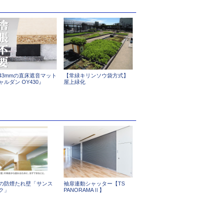
43mmの直床遮音マット
【常緑キリンソウ袋方式】
ャルダン OY430』
屋上緑化
の防煙たれ壁「サンス
袖扉連動シャッター【TS
ク」
PANORAMAⅡ】