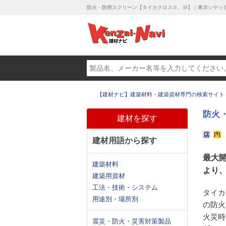
防火・防煙スクリーン【タイカクロスⅡ、Ⅲ】｜東洋シヤッ
【建材ナビ】建築材料・建築資材専門の検索サイト
防火
建材を探す
建材用語から探す
最大開
建築材料
より、
建築用資材
工法・技術・システム
タイカ
用途別・場所別
の防火
火災時
震災・防火・災害対策製品