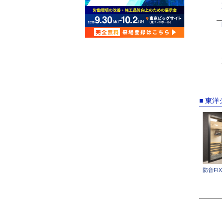
■ 東
防音FI