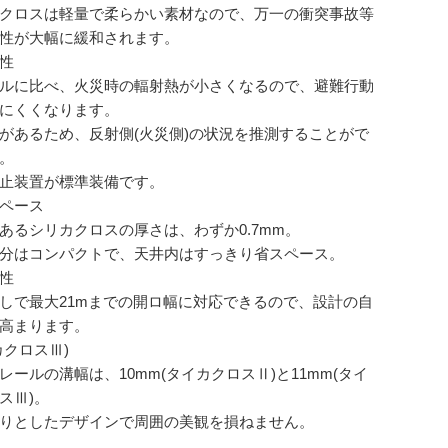
クロスは軽量で柔らかい素材なので、万一の衝突事故等
性が大幅に緩和されます。
性
ルに比べ、火災時の輻射熱が小さくなるので、避難行動
にくくなります。
があるため、反射側(火災側)の状況を推測することがで
。
止装置が標準装備です。
ペース
あるシリカクロスの厚さは、わずか0.7mm。
分はコンパクトで、天井内はすっきり省スペース。
性
しで最大21mまでの開ロ幅に対応できるので、設計の自
高まります。
カクロスⅢ)
レールの溝幅は、10mm(タイカクロスⅡ)と11mm(タイ
スⅢ)。
りとしたデザインで周囲の美観を損ねません。