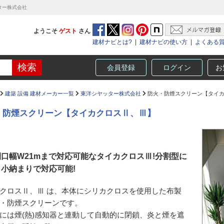
ター株式会社
ようこそ
ゲスト
さん
建材ナビとは?
|
建材ナビの使い方
|
よくある
会員登録
ログイン
お
建築 設備 建材メーカー一覧
東洋シヤッター株式会社
防火・防煙スクリーン【タイカ
・防煙スクリーン【タイカクロスⅡ、Ⅲ】
口幅W21mまで対応可能なタイカクロスⅢ!分割型に
小納まりで対応可能!
クロスⅡ、Ⅲ は、本体にシリカクロスを使用した布製
・防煙スクリーンです。
には煙(熱)感知器と連動して自動的に閉鎖、炎と煙を遮