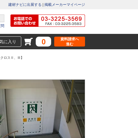
建材ナビに出展する
|
掲載メーカーマイページ
質問
資料請求へ
0
気に入り
進む
クロスⅡ、Ⅲ】