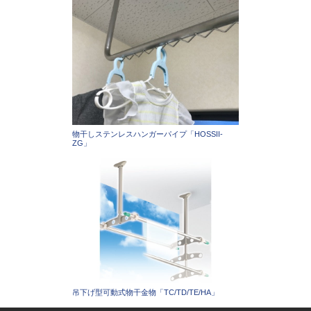
物干しステンレスハンガーパイプ「HOSSII-
ZG」
吊下げ型可動式物干金物「TC/TD/TE/HA」