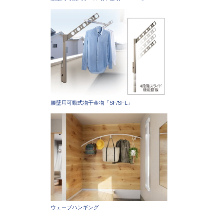
腰壁用可動式物干金物「SF/SFL」
ウェーブハンギング