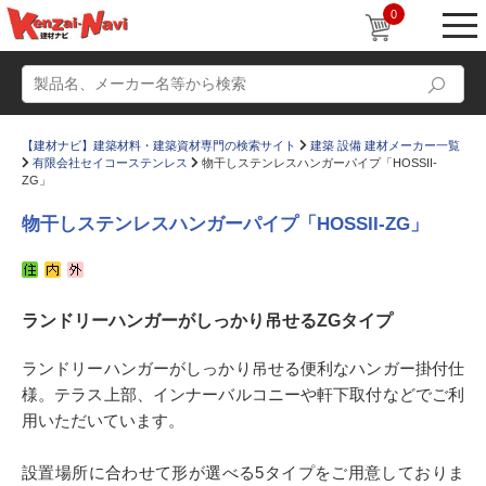
0
【建材ナビ】建築材料・建築資材専門の検索サイト
建築 設備 建材メーカー一覧
有限会社セイコーステンレス
物干しステンレスハンガーパイプ「HOSSII-
ZG」
物干しステンレスハンガーパイプ「HOSSII-ZG」
動画
ショールーム
かたなび
コラム
ランドリーハンガーがしっかり吊せるZGタイプ
すまいリング
設計士インタビュー
ランドリーハンガーがしっかり吊せる便利なハンガー掛付仕
Q＆A
販売・施工代理店募集
様。テラス上部、インナーバルコニーや軒下取付などでご利
用いただいています。
お気に入り
設置場所に合わせて形が選べる5タイプをご用意しておりま