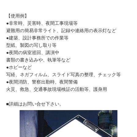
【使用例】
●非常時、災害時、夜間工事現場等
避難用の簡易非常ライト、記録や連絡用の表示灯など
●建築、設計事務所での作業等
型紙、製図の写し取り等
●夜間の病室巡回、講演中
書類の書き込みや、執筆等など
●ホビーなど
写経、ネガフィルム、スライド写真の整理、チェック等
●夜間消防、警察出勤時、夜間警備
火災、救急、交通事故現場検証の活動等、護身用
■詳細はお問い合せ下さい。