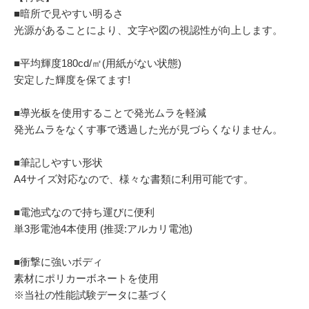
■暗所で見やすい明るさ
光源があることにより、文字や図の視認性が向上します。
■平均輝度180cd/㎡(用紙がない状態)
安定した輝度を保てます!
■導光板を使用することで発光ムラを軽減
発光ムラをなくす事で透過した光が見づらくなりません。
■筆記しやすい形状
A4サイズ対応なので、様々な書類に利用可能です。
■電池式なので持ち運びに便利
単3形電池4本使用 (推奨:アルカリ電池)
■衝撃に強いボディ
素材にポリカーボネートを使用
※当社の性能試験データに基づく