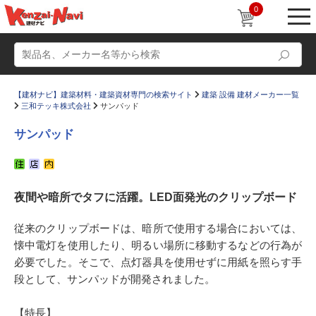
0
【建材ナビ】建築材料・建築資材専門の検索サイト
建築 設備 建材メーカー一覧
三和テッキ株式会社
サンパッド
サンパッド
動画
ショールーム
夜間や暗所でタフに活躍。LED面発光のクリップボード
かたなび
コラム
すまいリング
設計士インタビュー
従来のクリップボードは、暗所で使用する場合においては、
懐中電灯を使用したり、明るい場所に移動するなどの行為が
Q＆A
販売・施工代理店募集
必要でした。そこで、点灯器具を使用せずに用紙を照らす手
お気に入り
段として、サンパッドが開発されました。
【特長】