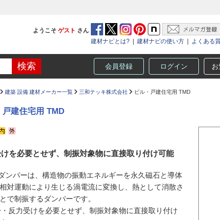
ようこそ
ゲスト
さん
建材ナビとは?
|
建材ナビの使い方
|
よくある
会員登録
ログイン
お
建築 設備 建材メーカー一覧
三和テッキ株式会社
ビル・戸建住宅用 TMD
戸建住宅用 TMD
受けを必要とせず、制振対象物に直接取り付け可能
Dダンパーは、構造物の振動エネルギーを永久磁石と導体
相対運動により生じる渦電流に変換し、熱として消散さ
とで制振するダンパーです。
>・反力受けを必要とせず、制振対象物に直接取り付け