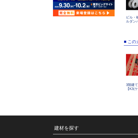
ビル・
ルダン
■ こ
3階建
【K3(
建材を探す