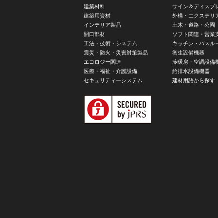
建築材料
サイン＆ディスプ
建築用資材
外構・エクステリ
インテリア製品
土木・道路・公園
開口部材
ソフト関連・営業
工法・技術・システム
キッチン・バスル
震災・防火・災害対策製品
衛生設備機器
エコロジー関連
冷暖房・空調設備
医療・福祉・介護設備
給排水設備機器
セキュリティーシステム
建材用語から探す