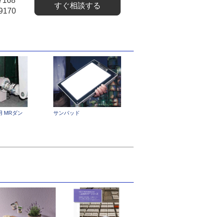
7168
すぐ相談する
9170
 MRダン
サンパッド