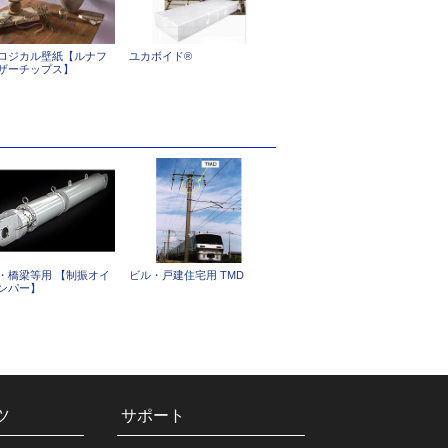
ロジカル壁紙【ルナフ
ユカボイド®
ザーチップス】
・橋梁等用 【制振オイ
ビル・戸建住宅用 TMD
ンパー】
ツ
サポート