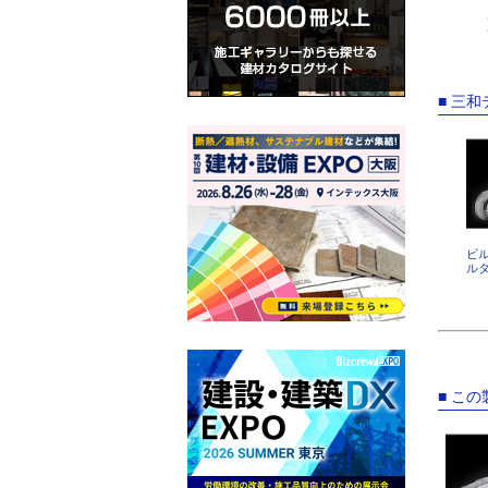
■ 三
ビ
ル
■ こ