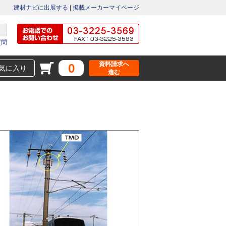
建材ナビに出展する
|
掲載メーカーマイページ
質問
資料請求へ
0
気に入り
進む