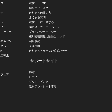
ース
建材ナビTOP
建材ナビとは？
ナビ
建材ナビの使い方
よくある質問
ビュー
建材ナビに出展する
タビュー
掲載メーカーマイページ
ストーリー
プライバシーポリシー
権利侵害情報の削除について
ルマガジン
利用規約
ンネル
企業情報
A
建材ナビ・かたなび公式バナー
理店募集
サポートサイト
節電ナビ
・フェア
匠ナビ
グッドリビング
建材アウトレット市場