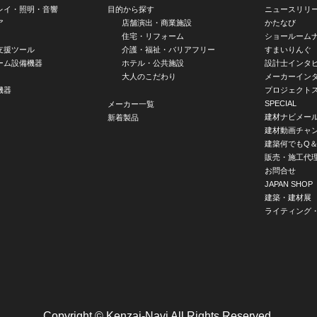
レイ・照明・音響
目的から探す
ニュースリリ
ア
店舗演出・商業施設
かたなび
住宅・リフォーム
ショールーム
支援ツール
介護・福祉・バリアフリー
すまいりんぐ
ーム設備機器
ホテル・公共施設
設計士インタ
大人のこだわり
メーカーイン
機器
プロジェクト
SPECIAL
メーカー一覧
建材ナビメー
新着製品
建材動画チャ
建築何でもQ＆
販売・施工代
お問合せ
JAPAN SHOP
建築・建材展
ライティング
Copyright © Kenzai-Navi All Rights Reserved.