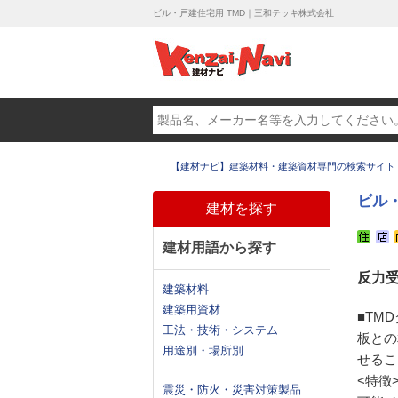
ビル・戸建住宅用 TMD｜三和テッキ株式会社
【建材ナビ】建築材料・建築資材専門の検索サイト
ビル・
建材を探す
建材用語から探す
反力
建築材料
建築用資材
■TM
工法・技術・システム
板との
用途別・場所別
せるこ
<特徴
震災・防火・災害対策製品