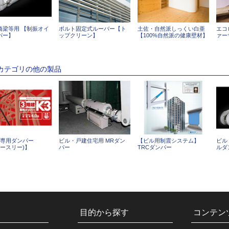
橋梁等用 【制振オイ
ボルト固定式ルーバー【ト
土佐・自然派しっくい白亜
エコ
パー】
ップクリーン】
【100%自然派の健康壁材】
ァー
のカテゴリの他の製品
て専用ダンパー
ビル・戸建住宅用 MRダン
【ビル用制震システム】
ビル
ケースリー)】
パー
TRCダンパー
ルダ
目的から探す
コンテン