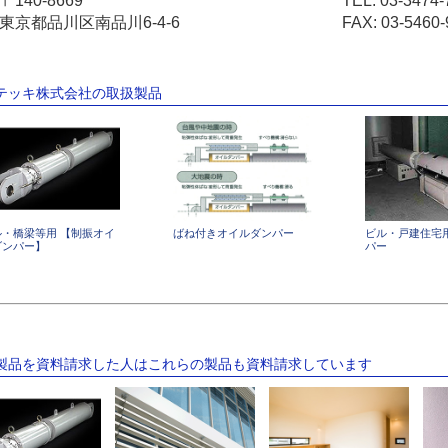
〒140-8669
TEL:
03-3474-
東京都品川区南品川6-4-6
FAX: 03-5460-
和テッキ株式会社の取扱製品
ル・橋梁等用 【制振オイ
ばね付きオイルダンパー
ビル・戸建住宅用
ダンパー】
パー
の製品を資料請求した人はこれらの製品も資料請求しています