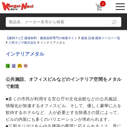
0
【建材ナビ】建築材料・建築資材専門の検索サイト
建築 設備 建材メーカー一覧
三和タジマ株式会社
インテリアメタル
インテリアメタル
動画
ショールーム
公共施設、オフィスビルなどのインテリア空間をメタル
かたなび
コラム
で創造
すまいリング
設計士インタビュー
■多くの市民が利用する官公庁や文化会館などの公共施設、
Q＆A
販売・施工代理店募集
情報化が加速するオフィスビル、そして、優しく豪華に人を
お気に入り
歓待するホテルなど、人が必要とする快適さの質によって、
ビルの内装にも多くのバリエーションが求められます。
■三和タジマはあらゆる建築の要望に応えられるよう、常に