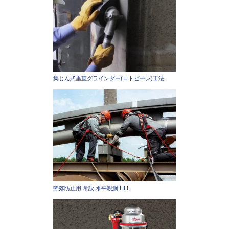
集じん式垂直グラインダー(ロトピーン)工法
墜落防止用 常設 水平親綱 HLL