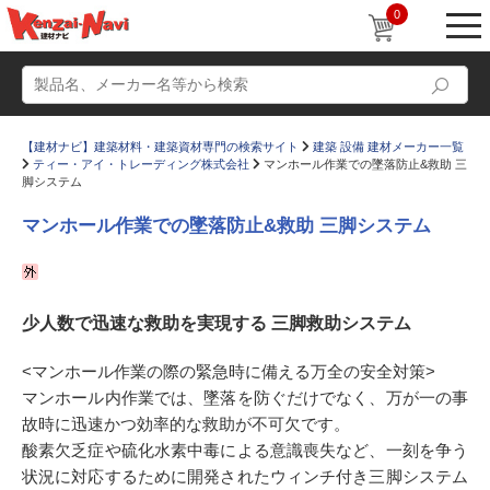
0
【建材ナビ】建築材料・建築資材専門の検索サイト
建築 設備 建材メーカー一覧
ティー・アイ・トレーディング株式会社
マンホール作業での墜落防止&救助 三
脚システム
マンホール作業での墜落防止&救助 三脚システム
動画
ショールーム
かたなび
コラム
少人数で迅速な救助を実現する 三脚救助システム
すまいリング
設計士インタビュー
<マンホール作業の際の緊急時に備える万全の安全対策>
Q＆A
販売・施工代理店募集
マンホール内作業では、墜落を防ぐだけでなく、万が一の事
故時に迅速かつ効率的な救助が不可欠です。
お気に入り
酸素欠乏症や硫化水素中毒による意識喪失など、一刻を争う
状況に対応するために開発されたウィンチ付き三脚システム