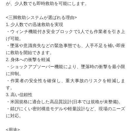
が、少人数でも即時救助を可能にします。
<三脚救助システムが選ばれる理由>
1. 少人数での迅速救助を実現
・ウィンチ機能付き安全ブロックで1人でも作業者を引き上
げ可能。
・墜落や意識喪失などの緊急事態でも、人手不足を補い即座
に救助を開始できます。
2. 身体への衝撃を軽減
・ショックアブソーバー機能により、墜落時の衝撃を最小限
に抑制。
・作業者の安全性を確保し、重大事故のリスクを軽減しま
す。
3. 高い信頼性
・米国規格に適合した高品質設計(日本では規格が未整備)。
・錆びにくい密封構造モデルや軽量設計など、現場のニーズ
に対応。
<用途>