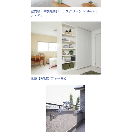
室内物干✕衣類掛け「ホスクリーン hoshare ホ
シェア」
収納【FAMO(ファーモ)】