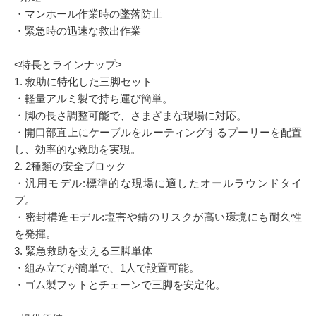
・マンホール作業時の墜落防止
・緊急時の迅速な救出作業
<特長とラインナップ>
1. 救助に特化した三脚セット
・軽量アルミ製で持ち運び簡単。
・脚の長さ調整可能で、さまざまな現場に対応。
・開口部直上にケーブルをルーティングするプーリーを配置
し、効率的な救助を実現。
2. 2種類の安全ブロック
・汎用モデル:標準的な現場に適したオールラウンドタイ
プ。
・密封構造モデル:塩害や錆のリスクが高い環境にも耐久性
を発揮。
3. 緊急救助を支える三脚単体
・組み立てが簡単で、1人で設置可能。
・ゴム製フットとチェーンで三脚を安定化。