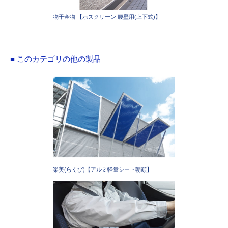
物干金物 【ホスクリーン 腰壁用(上下式)】
■ このカテゴリの他の製品
楽美(らくび)【アルミ軽量シート朝顔】