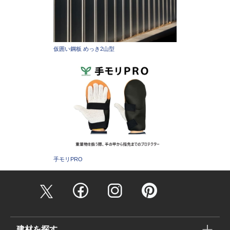
仮囲い鋼板 めっき2山型
手モリPRO
建材を探す