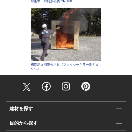
耐衝撃・耐切創手袋 CR-188
初期消火用消火用具【ファイヤーキラー消えま
っせ』
建材を探す
目的から探す