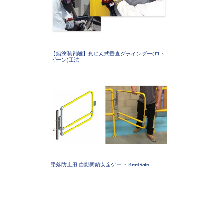
【鉛塗装剥離】集じん式垂直グラインダー(ロト
ピーン)工法
墜落防止用 自動閉鎖安全ゲート KeeGate