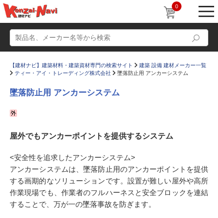
0
【建材ナビ】建築材料・建築資材専門の検索サイト
建築 設備 建材メーカー一覧
ティー・アイ・トレーディング株式会社
墜落防止用 アンカーシステム
墜落防止用 アンカーシステム
動画
ショールーム
屋外でもアンカーポイントを提供するシステム
かたなび
コラム
すまいリング
設計士インタビュー
<安全性を追求したアンカーシステム>
アンカーシステムは、墜落防止用のアンカーポイントを提供
Q＆A
販売・施工代理店募集
する画期的なソリューションです。設置が難しい屋外や高所
お気に入り
作業現場でも、作業者のフルハーネスと安全ブロックを連結
することで、万が一の墜落事故を防ぎます。