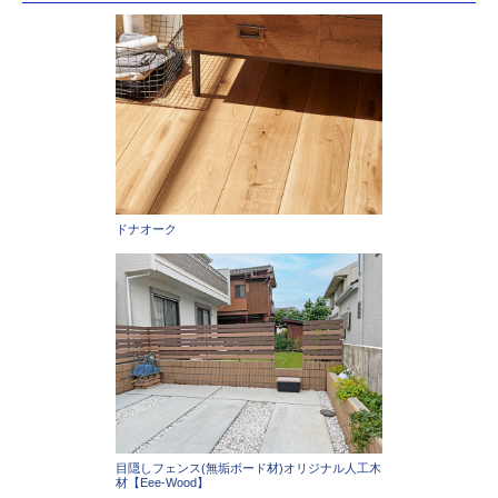
ドナオーク
目隠しフェンス(無垢ボード材)オリジナル人工木
材【Eee-Wood】