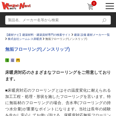
0
【建材ナビ】建築材料・建築資材専門の検索サイト
建築 設備 建材メーカー一覧
株式会社シームレス床暖房
無垢フローリング(ノンスリップ)
無垢フローリング(ノンスリップ)
動画
ショールーム
床暖房対応のさまざまなフローリングをご用意しており
かたなび
コラム
ます。
すまいリング
設計士インタビュー
■床暖房対応のフローリングとはその温度変化に耐えられる
Q＆A
販売・施工代理店募集
加工工程・処理・形状を施したフローリングを言います。特
お気に入り
に無垢材のフローリングの場合、含水率(フローリングの持
つ水分量)が重要なポイントになります。当社は長年の経験
を生かし安心してお使い頂ける、床暖房対応無垢フローリン