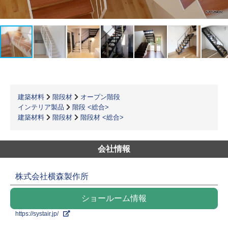
建築材料
階段材
オープン階段
インテリア製品
階段 <総合>
建築材料
階段材
階段材 <総合>
会社情報
株式会社横森製作所
ショールーム情報
https://systair.jp/