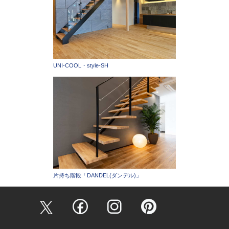
UNI-COOL・style-SH
片持ち階段「DANDEL(ダンデル)」