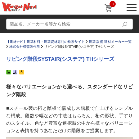
0
【建材ナビ】建築材料・建築資材専門の検索サイト
建築 設備 建材メーカー一覧
株式会社横森製作所
リビング階段SYSTAIR(システア) THシリーズ
リビング階段SYSTAIR(システア) THシリーズ
動画
ショールーム
様々なバリエーションから選べる、スタンダードなリビ
かたなび
コラム
ング階段
すまいリング
設計士インタビュー
■スチール製の桁と踏板で構成し木踏板で仕上げるシンプル
Q＆A
販売・施工代理店募集
な構成。段数や幅などの寸法はもちろん、桁の形状、手すり
お気に入り
のスタイル、色など豊富な選択肢の中から様々なバリエーシ
ョンと表情を持つあなただけの階段をご提案します。