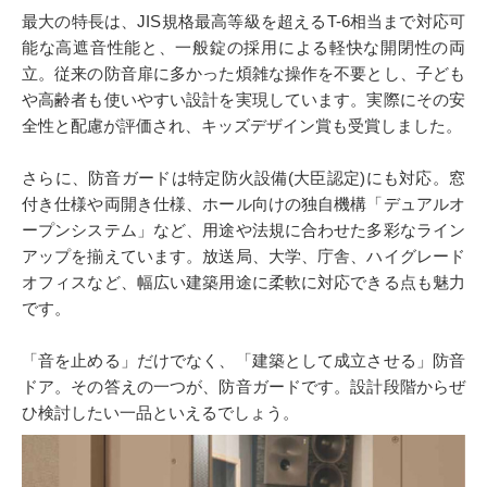
最大の特長は、JIS規格最高等級を超えるT-6相当まで対応可
能な高遮音性能と、一般錠の採用による軽快な開閉性の両
立。従来の防音扉に多かった煩雑な操作を不要とし、子ども
や高齢者も使いやすい設計を実現しています。実際にその安
全性と配慮が評価され、キッズデザイン賞も受賞しました。
さらに、防音ガードは特定防火設備(大臣認定)にも対応。窓
付き仕様や両開き仕様、ホール向けの独自機構「デュアルオ
ープンシステム」など、用途や法規に合わせた多彩なライン
アップを揃えています。放送局、大学、庁舎、ハイグレード
オフィスなど、幅広い建築用途に柔軟に対応できる点も魅力
です。
「音を止める」だけでなく、「建築として成立させる」防音
ドア。その答えの一つが、防音ガードです。設計段階からぜ
ひ検討したい一品といえるでしょう。