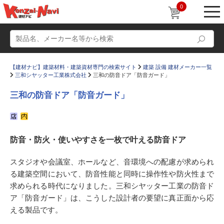
0
【建材ナビ】建築材料・建築資材専門の検索サイト
建築 設備 建材メーカー一覧
三和シヤッター工業株式会社
三和の防音ドア「防音ガード」
三和の防音ドア「防音ガード」
動画
ショールーム
防音・防火・使いやすさを一枚で叶える防音ドア
かたなび
コラム
すまいリング
設計士インタビュー
スタジオや会議室、ホールなど、音環境への配慮が求められ
る建築空間において、防音性能と同時に操作性や防火性まで
Q＆A
販売・施工代理店募集
求められる時代になりました。三和シヤッター工業の防音ド
お気に入り
ア「防音ガード」は、こうした設計者の要望に真正面から応
える製品です。