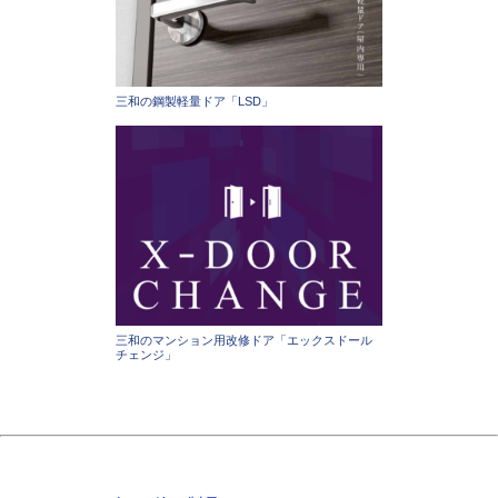
三和の鋼製軽量ドア「LSD」
三和のマンション用改修ドア「エックスドール
チェンジ」