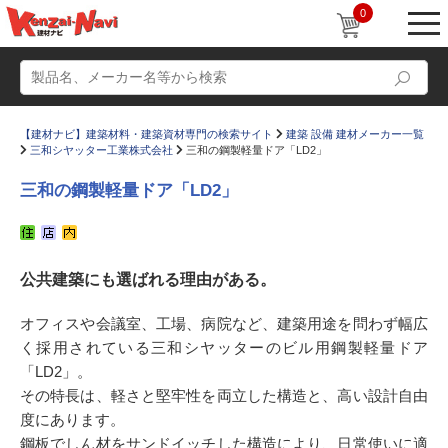
0
【建材ナビ】建築材料・建築資材専門の検索サイト
建築 設備 建材メーカー一覧
三和シヤッター工業株式会社
三和の鋼製軽量ドア「LD2」
三和の鋼製軽量ドア「LD2」
動画
ショールーム
公共建築にも選ばれる理由がある。
かたなび
コラム
すまいリング
設計士インタビュー
オフィスや会議室、工場、病院など、建築用途を問わず幅広
く採用されている三和シヤッターのビル用鋼製軽量ドア
Q＆A
販売・施工代理店募集
「LD2」。
お気に入り
その特長は、軽さと堅牢性を両立した構造と、高い設計自由
度にあります。
鋼板でしん材をサンドイッチした構造により、日常使いに適