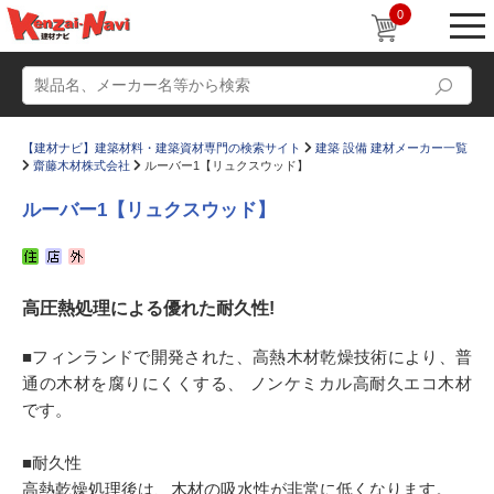
0
【建材ナビ】建築材料・建築資材専門の検索サイト
建築 設備 建材メーカー一覧
齋藤木材株式会社
ルーバー1【リュクスウッド】
ルーバー1【リュクスウッド】
動画
ショールーム
高圧熱処理による優れた耐久性!
かたなび
コラム
すまいリング
設計士インタビュー
■フィンランドで開発された、高熱木材乾燥技術により、普
通の木材を腐りにくくする、 ノンケミカル高耐久エコ木材
Q＆A
販売・施工代理店募集
です。
お気に入り
■耐久性
高熱乾燥処理後は、木材の吸水性が非常に低くなります。