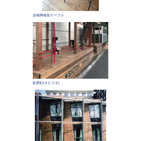
金物脚無垢テーブル
飫肥杉(オビスギ)